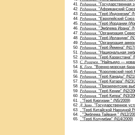
Редакция
. "Государственная 
Редакция
. "Африканский Союз 
Редакция
. "Герб Индонезии" (
Редакция
. "Европейский Союз 
Редакция
. "Герб Иордании (И
Редакция
. "Эмблема Ирана" (N
Редакция
. "Организация Севе
Редакция
. "Герб Ирландии" (N
Редакция
. "Организация амери
Редакция
. "Герб Йемена" (N17
Редакция
. "Национальная эмб
Редакция
. "Герб Казахстана" 
С. Рогачев
. "Найпьидо — нова
К. Гоев
. "Военно-­морская баз
Редакция
. "Королевский герб
Редакция
. "Герб Канады" (N21
Редакция
. "Герб Катара" (N23/
Редакция
. "Президентские вы
Редакция
. "Герб Кении" (N2/20
Редакция
. "Герб Кипра" (N3/20
. "Герб Киргизии " (N5/2009)
Д. Заяц
. "Государственное уст
. "Герб Китайской Народной Р
. "Эмблема Тайваня " (N12/20
. "Герб Колумбии" (N14/2009)