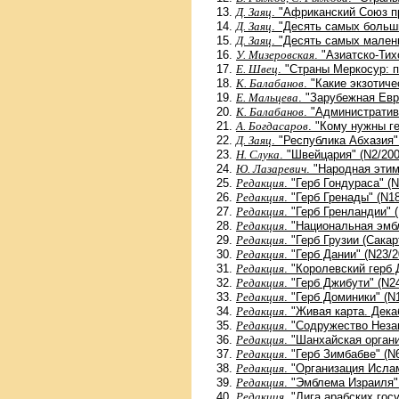
Д. Заяц
. "Африканский Союз п
Д. Заяц
. "Десять самых больш
Д. Заяц
. "Десять самых малень
У. Мизеровская
. "Азиатско-Ти
Е. Швец
. "Страны Меркосур: п
К. Балабанов
. "Какие экзотич
Е. Мальцева
. "Зарубежная Евр
К. Балабанов
. "Административ
А. Богдасаров
. "Кому нужны г
Д. Заяц
. "Республика Абхазия"
Н. Слука
. "Швейцария" (N2/200
Ю. Лазаревич
. "Народная этим
Редакция
. "Герб Гондураса" (
Редакция
. "Герб Гренады" (N1
Редакция
. "Герб Гренландии" 
Редакция
. "Национальная эмб
Редакция
. "Герб Грузии (Сакар
Редакция
. "Герб Дании" (N23/2
Редакция
. "Королевский герб 
Редакция
. "Герб Джибути" (N2
Редакция
. "Герб Доминики" (N
Редакция
. "Живая карта. Дека
Редакция
. "Содружество Неза
Редакция
. "Шанхайская орган
Редакция
. "Герб Зимбабве" (N
Редакция
. "Организация Исла
Редакция
. "Эмблема Израиля"
Редакция
. "Лига арабских гос