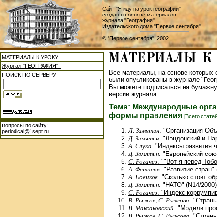
Сайт "Я иду на урок географии"
создан на основе материалов
журнала "
География
"
Издательского дома "
Первое сентября
"
© "
Первое сентября
", 2002
МАТЕРИАЛЫ К УРОКУ
Журнал "ГЕОГРАФИЯ"
Все материалы, на основе которых с
ПОИСК ПО СЕРВЕРУ
были опубликованы в журнале "Геог
Вы можете
подписаться
на бумажну
версии журнала.
Тема: Международные орга
формы правления
[Всего статей
Вопросы по сайту:
Л. Замятин
. "Организация Об
periodical@1sept.ru
Д. Замятин
. "Лондонский и Па
А. Слука
. "Индексы развития ч
Д. Замятин
. "Европейский сою
С. Рогачев
. ""Вот я перед Тоб
А. Фетисов
. "Развитие стран" 
А. Новиков
. "Сколько стоит об
Д. Замятин
. "НАТО" (N14/2000)
С. Рогачев
. "Индекс коррумпи
В. Рыжов, С. Рыжова
. "Страны
В. Максаковский
. "Модели про
В. Рыжов, С. Рыжова
. "Стран