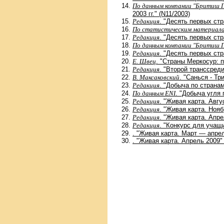
По данным компании "Бритиш 
2003 гг." (N11/2003)
Редакция
. "Десять первых ст
По статистическим материал
Редакция
. "Десять первых ст
По данным компании "Бритиш 
Редакция
. "Десять первых стр
Е. Швец
. "Страны Меркосур: п
Редакция
. "Второй транссред
В. Максаковский
. "Санься - Тр
Редакция
. "Добыча по страна
По данным ENI
. "Добыча угля 
Редакция
. "Живая карта. Авгу
Редакция
. "Живая карта. Нояб
Редакция
. "Живая карта. Апре
Редакция
. "Конкурс для учащ
. "Живая карта. Март — апрел
. "Живая карта. Апрель 2009" 