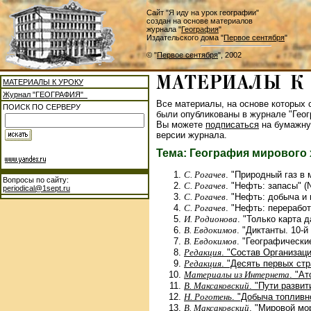
Сайт "Я иду на урок географии"
создан на основе материалов
журнала "
География
"
Издательского дома "
Первое сентября
"
© "
Первое сентября
", 2002
МАТЕРИАЛЫ К УРОКУ
Журнал "ГЕОГРАФИЯ"
Все материалы, на основе которых с
ПОИСК ПО СЕРВЕРУ
были опубликованы в журнале "Геог
Вы можете
подписаться
на бумажну
версии журнала.
Тема: География мирового 
С. Рогачев
. "Природный газ в 
Вопросы по сайту:
С. Рогачев
. "Нефть: запасы" (
periodical@1sept.ru
С. Рогачев
. "Нефть: добыча и 
С. Рогачев
. "Нефть: переработ
И. Родионова
. "Только карта 
В. Евдокимов
. "Диктанты. 10-й
В. Евдокимов
. "Географически
Редакция
. "Состав Организаци
Редакция
. "Десять первых стр
Материалы из Интернета
. "А
В. Максаковский
. "Пути развит
Н. Роготень
. "Добыча топливн
В. Максаковский
. "Мировой мо