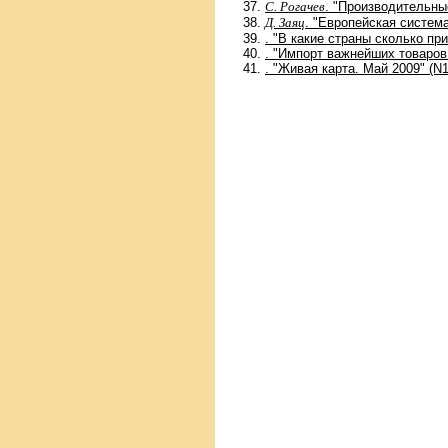
С. Рогачев
. "Производительны
Д. Заяц
. "Европейская система
. "В какие страны сколько пр
. "Импорт важнейших товаров 
. "Живая карта. Май 2009" (N1