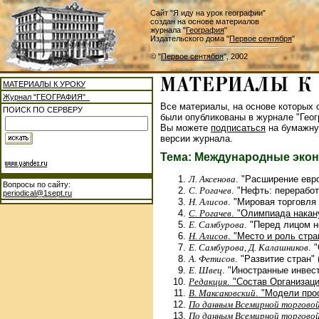
Сайт "Я иду на урок географии"
создан на основе материалов
журнала "
География
"
Издательского дома "
Первое сентября
"
© "
Первое сентября
", 2002
МАТЕРИАЛЫ К УРОКУ
Журнал "ГЕОГРАФИЯ"
Все материалы, на основе которых с
ПОИСК ПО СЕРВЕРУ
были опубликованы в журнале "Геог
Вы можете
подписаться
на бумажну
версии журнала.
Тема: Международные экон
Л. Аксенова
. "Расширение евро
Вопросы по сайту:
С. Рогачев
. "Нефть: переработ
periodical@1sept.ru
Н. Алисов
. "Мировая торговля
С. Рогачев
. "Олимпиада накан
Е. Самбурова
. "Перед лицом н
Н. Алисов
. "Место и роль стр
Е. Самбурова, Д. Калашников
. 
А. Фетисов
. "Развитие стран" 
Е. Швец
. "Иностранные инвест
Редакция
. "Состав Организаци
В. Максаковский
. "Модели про
По данным Всемирной торговой
По данным Всемирной торговой