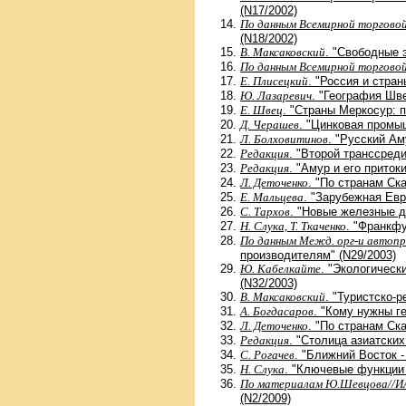
(N17/2002)
По данным Всемирной торговой
(N18/2002)
В. Максаковский
. "Свободные 
По данным Всемирной торговой
Е. Плисецкий
. "Россия и стра
Ю. Лазаревич
. "География Шв
Е. Швец
. "Страны Меркосур: п
Д. Черашев
. "Цинковая промы
Л. Болховитинов
. "Русский Ам
Редакция
. "Второй транссред
Редакция
. "Амур и его приток
Л. Деточенко
. "По странам Ск
Е. Мальцева
. "Зарубежная Евр
С. Тархов
. "Новые железные д
Н. Слука, Т. Ткаченко
. "Франкфу
По данным Межд. орг-и автоп
производителям" (N29/2003)
Ю. Кабелкайте
. "Экологическ
(N32/2003)
В. Максаковский
. "Туристско-
А. Богдасаров
. "Кому нужны г
Л. Деточенко
. "По странам Ск
Редакция
. "Столица азиатских
С. Рогачев
. "Ближний Восток -
Н. Слука
. "Ключевые функции 
По материалам Ю.Шевцова//
(N2/2009)