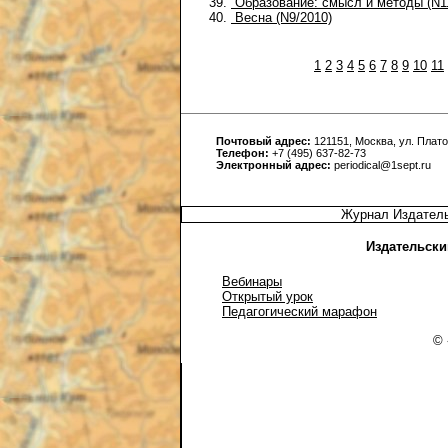
Образование: смысл и методы (N1
Весна (N9/2010)
1
2
3
4
5
6
7
8
9
10
11
Почтовый адрес:
121151, Москва, ул. Платов
Телефон:
+7 (495) 637-82-73
Электронный адрес:
periodical@1sept.ru
Журнал Издатель
Издательски
Вебинары
Открытый урок
Педагогический марафон
© 