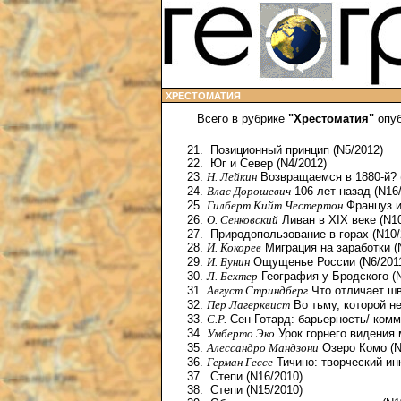
ХРЕСТОМАТИЯ
Всего в рубрике
"Хрестоматия"
опуб
Позиционный принцип (N5/2012)
Юг и Север (N4/2012)
Н. Лейкин
Возвращаемся в 1880-й? 
Влас Дорошевич
106 лет назад (N16/
Гилберт Кийт Честертон
Француз и
О. Сенковский
Ливан в XIX веке (N10
Природопользование в горах (N10/
И. Кокорев
Миграция на заработки (
И. Бунин
Ощущенье России (N6/201
Л. Бехтер
География у Бродского (N
Август Стриндберг
Что отличает шв
Пер Лагерквист
Во тьму, которой не
С.Р.
Сен-Готард: барьерность/ комм
Умберто Эко
Урок горнего видения 
Алессандро Мандзони
Озеро Комо (N
Герман Гессе
Тичино: творческий ин
Степи (N16/2010)
Степи (N15/2010)