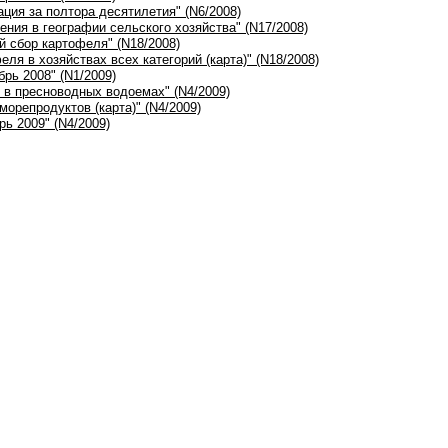
ация за полтора десятилетия" (N6/2008)
ения в географии сельского хозяйства" (N17/2008)
й сбор картофеля" (N18/2008)
еля в хозяйствах всех категорий (карта)" (N18/2008)
брь 2008" (N1/2009)
ы в пресноводных водоемах" (N4/2009)
морепродуктов (карта)" (N4/2009)
рь 2009" (N4/2009)