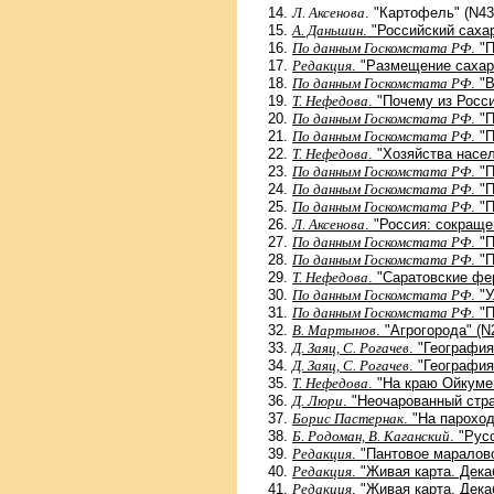
Л. Аксенова
. "Картофель" (N43
А. Даньшин
. "Российский сахар
По данным Госкомстата РФ
. "
Редакция
. "Размещение сахар
По данным Госкомстата РФ
. "
Т. Нефедова
. "Почему из Росс
По данным Госкомстата РФ
. "
По данным Госкомстата РФ
. "
Т. Нефедова
. "Хозяйства насе
По данным Госкомстата РФ
. "
По данным Госкомстата РФ
. "
По данным Госкомстата РФ
. "
Л. Аксенова
. "Россия: сокращ
По данным Госкомстата РФ
. "
По данным Госкомстата РФ
. "
Т. Нефедова
. "Саратовские фе
По данным Госкомстата РФ
. "
По данным Госкомстата РФ
. "
В. Мартынов
. "Агрогорода" (N
Д. Заяц, С. Рогачев
. "Географи
Д. Заяц, С. Рогачев
. "Географи
Т. Нефедова
. "На краю Ойкуме
Д. Люри
. "Неочарованный стра
Борис Пастернак
. "На пароход
Б. Родоман, В. Каганский
. "Рус
Редакция
. "Пантовое маралов
Редакция
. "Живая карта. Дека
Редакция
. "Живая карта. Дека