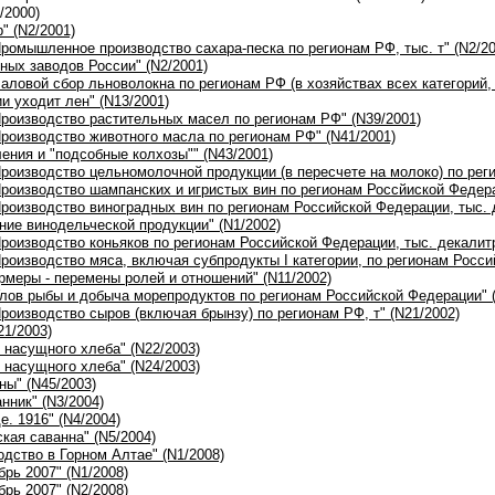
/2000)
" (N2/2001)
Промышленное производство сахара-песка по регионам РФ, тыс. т" (N2/20
ных заводов России" (N2/2001)
Валовой сбор льноволокна по регионам РФ (в хозяйствах всех категорий, 
ии уходит лен" (N13/2001)
Производство растительных масел по регионам РФ" (N39/2001)
Производство животного масла по регионам РФ" (N41/2001)
ления и "подсобные колхозы"" (N43/2001)
Производство цельномолочной продукции (в пересчете на молоко) по рег
Производство шампанских и игристых вин по регионам Россйиской Федера
Производство виноградных вин по регионам Российской Федерации, тыс. 
ение винодельческой продукции" (N1/2002)
Производство коньяков по регионам Российской Федерации, тыс. декалитр
Производство мяса, включая субпродукты I категории, по регионам Росс
рмеры - перемены ролей и отношений" (N11/2002)
Улов рыбы и добыча морепродуктов по регионам Российской Федерации" (
Производство сыров (включая брынзу) по регионам РФ, т" (N21/2002)
21/2003)
я насущного хлеба" (N22/2003)
я насущного хлеба" (N24/2003)
ны" (N45/2003)
нник" (N3/2004)
е. 1916" (N4/2004)
ская саванна" (N5/2004)
одство в Горном Алтае" (N1/2008)
брь 2007" (N1/2008)
брь 2007" (N2/2008)