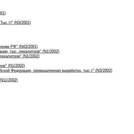
01)
Тыс.т)" (N3/2001)
ионам РФ" (N43/2001)
ции, тыс. декалитров" (N1/2002)
декалитров" (N1/2002)
ов" (N1/2002)
ийской Федерации, промышленная выработка, тыс.т" (N3/2002)
N11/2002)