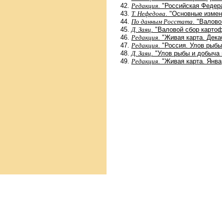
Редакция
. "Российская Федер
Т. Нефедова
. "Основные измен
По данным Росстата
. "Валово
Д. Заяц
. "Валовой сбор картоф
Редакция
. "Живая карта. Дека
Редакция
. "Россия. Улов рыб
Д. Заяц
. "Улов рыбы и добыча 
Редакция
. "Живая карта. Янва