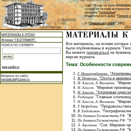
Сайт "Я иду на урок географии
создан на основе материалов
журнала "
География
"
Издательского дома "
Первое с
© "
Первое сентября
", 2002
МАТЕРИАЛЫ К УРОКУ
Журнал "ГЕОГРАФИЯ"
Все материалы, на основе которых с
ПОИСК ПО СЕРВЕРУ
были опубликованы в журнале "Геог
Вы можете
подписаться
на бумажну
версии журнала.
Тема: Особенности совреме
Г. Низамутдинова
. "Агропром
Вопросы по сайту:
И. Петрова
. "Охота и зверово
periodical@1sept.ru
Н. Алисов, А. Валькова
. "Миров
Н. Алисов
. "Мировое производ
Н. Алисов
. "Хлопковая одиссея
Редакция
. "Главные хлопково
Н. Алисов, А. Валькова
. "Миров
Т. Нефедова
. "Продовольствен
В. Евдокимов
. "Географически
По данным Госкомстата РФ
. "
По данным Госкомстата РФ
. "
Л. Аксенова
. "Соя. Мировое пр
По данным Госкомстата РФ
. "