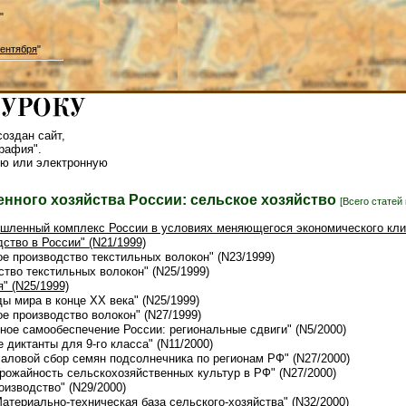
"
ентября
"
оздан сайт,
рафия".
ю или электронную
нного хозяйства России: сельское хозяйство
[Всего статей 
ышленный комплекс России в условиях меняющегося экономического клим
дство в России" (N21/1999)
ое производство текстильных волокон" (N23/1999)
ство текстильных волокон" (N25/1999)
" (N25/1999)
ды мира в конце ХХ века" (N25/1999)
ое производство волокон" (N27/1999)
ное самообеспечение России: региональные сдвиги" (N5/2000)
е диктанты для 9-го класса" (N11/2000)
Валовой сбор семян подсолнечника по регионам РФ" (N27/2000)
Урожайность сельскохозяйственных культур в РФ" (N27/2000)
оизводство" (N29/2000)
Материально-техническая база сельского-хозяйства" (N32/2000)