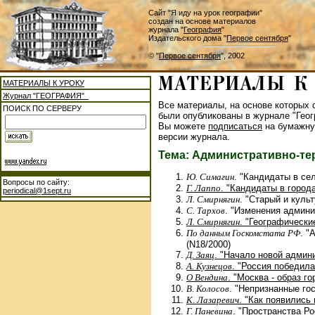
Сайт "Я иду на урок географии"
создан на основе материалов
журнала "
География
"
Издательского дома "
Первое сентября
"
© "
Первое сентября
", 2002
МАТЕРИАЛЫ К УРОКУ
Журнал "ГЕОГРАФИЯ"
Все материалы, на основе которых с
ПОИСК ПО СЕРВЕРУ
были опубликованы в журнале "Геог
Вы можете
подписаться
на бумажну
версии журнала.
Тема: Административно-те
Ю. Симагин
. "Кандидаты в сел
Вопросы по сайту:
Г. Лаппо
. "Кандидаты в города
periodical@1sept.ru
Л. Смирнягин
. "Старый и куль
С. Тархов
. "Изменения админи
Л. Смирнягин
. "Географически
По данным Госкомстата РФ
. "
(N18/2000)
Д. Заяц
. "Начало новой админ
А. Кузнецов
. "Россия победила
О Вендина
. "Москва - образ г
В. Колосов
. "Непризнанные го
К. Лазаревич
. "Как появились 
Г. Паневина
. "Пространства Ро