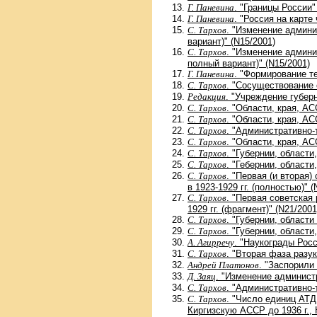
Г. Паневина
. "Границы России"
Г. Паневина
. "Россия на карте
С. Тархов
. "Изменение админи
вариант)" (N15/2001)
С. Тархов
. "Изменение админи
полный вариант)" (N15/2001)
Г. Паневина
. "Формирование те
С. Тархов
. "Сосуществование с
Редакция
. "Учреждение губерн
С. Тархов
. "Области, края, А
С. Тархов
. "Области, края, А
С. Тархов
. "Административно-
С. Тархов
. "Области, края, А
С. Тархов
. "Губернии, области
С. Тархов
. "Гебернии, области
С. Тархов
. "Первая (и вторая
в 1923-1929 гг. (полностью)" (
С. Тархов
. "Первая советская
1929 гг. (фрагмент)" (N21/2001
С. Тархов
. "Губернии, област
С. Тархов
. "Губернии, области
А. Агирречу
. "Наукограды Росс
С. Тархов
. "Вторая фаза разук
Андрей Платонов
. "Заспорили
Д. Заяц
. "Изменение админист
С. Тархов
. "Административно-
С. Тархов
. "Число единиц АТД
Киргизскую АССР до 1936 г., 