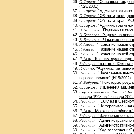
С. Тархов
. "Основные тенденц
(N28/2001)
С. Тархов
. "Административно-
С. Тархов
. "Области, края, ре
С. Тархов
. "Области, края, АС
С. Тархов
. "Административно-
В. Беспалов
. "Подвижная табл
В. Беспалов
. "Задачи по часо
В. Беспалов
. "Часовые пояса н
Р. Агеева
. "Название нашей ст
Р. Агеева
. "Название нашей ст
Р. Агеева
. "Название нашей ст
Д. Заяц
. "Как нам лучше поде
Редакция
. "торг не о Южных 
Г. Лаппо
. "Административно-т
Редакция
. "Населенные пунк
первого порядка" (N15/2002)
В. Бабурин
. "Некоторые резул
С. Тархов
. "Изменения админи
Спр. Госкомстата России "Чис
января 1998 по 1 января 2002
Редакция
. "Юбилеи в Озерном
Редакция
. "Не торопитесь нан
Д. Заяц
. "Московская область"
Редакция
. "Изменение состав
Редакция
. "Административно-т
Редакция
. "Административно-т
Редакция
. "Ход голосования" 