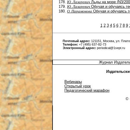
Ю. Лазаревич
Льды на море (N3/200
Ю. Лазаревич
Обучая и обучаясь ге
О. Парамонова
Обучая и обучаясь г
1
2
3
4
5
6
7
8
9
Почтовый адрес:
121151, Москва, ул. Платов
Телефон:
+7 (495) 637-82-73
Электронный адрес:
periodical@1sept.ru
Журнал Издатель
Издательски
Вебинары
Открытый урок
Педагогический марафон
© 