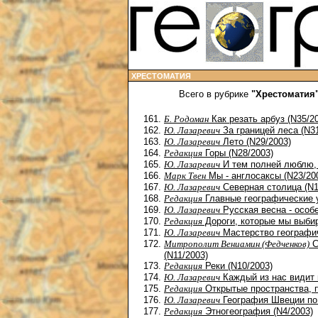
ХРЕСТОМАТИЯ
Всего в рубрике
"Хрестоматия
Б. Родоман
Как резать арбуз (N35/2
Ю. Лазаревич
За границей леса (N31
Ю. Лазаревич
Лето (N29/2003)
Редакция
Горы (N28/2003)
Ю. Лазаревич
И тем полней люблю, 
Марк Твен
Мы - англосаксы (N23/20
Ю. Лазаревич
Северная столица (N1
Редакция
Главные географические у
Ю. Лазаревич
Русская весна - особе
Редакция
Дороги, которые мы выбир
Ю. Лазаревич
Мастерство географич
Митрополит Вениамин (Федченков)
С
(N11/2003)
Редакция
Реки (N10/2003)
Ю. Лазаревич
Каждый из нас видит 
Редакция
Открытые пространства, п
Ю. Лазаревич
География Швеции по
Редакция
Этногеография (N4/2003)