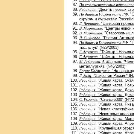
По статистическим материал
Редакция
. "Десять первых ст
По данным Госкомстата РФ
. "
округам и субъектам Российс
Д. Черашев
. "Цинковая промы
В. Мартынов
. "Центры новой 
В. Мартынов
. "Старопромышле
Л. Синцеров
. "Россия: Автомо
По данным Госкомстата РФ
. "
тыс. штук" (N29/2003)
Г. Агранат
. "Таймыр - Норильс
Г. Агранат
. "Таймыр - Норильс
М. Андреева, А. Маркова
. "Чел
металлургия)" (N46/2003)
Борис Пастернак
. "На пароход
Д. Заяц
. "Закрытая Россия" (N
Редакция
. "Живая карта. Октя
Редакция
. "Живая карта. Нояб
Редакция
. "Живая карта. Дека
Редакция
. "Живая карта. Дека
С. Рогачев
. "Станы-5000" (N4/
Редакция
. "Живая карта. Янва
Редакция
. "Новая классифика
Редакция
. "Некоторые полагаю
Редакция
. "Живая карта. Март
Редакция
. "Живая карта. Апре
Редакция
. "Крупнейшая отрас
Редакция
. "Живая карта. Апрел