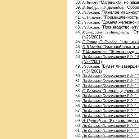
А. Белов
. "Маленькая, но пика
В. Бабурин, Б. Давыдов
. "Обор
Редакция
. "Тяжелое машиност
С. Рогачев
. "Промышленность 
Редакция
. "Добыча железной 
Редакция
. "Производство чугу
Материалы из Интернета
. "О
(N25/2001)
Г. Лаппо, С. Лысова
. "Тольятт
В. Шагида
. "Бытовой опыт в 
Т. Мельникова
. "Железнорудны
По данным Госкомстата РФ
. "
(N32/2001)
Редакция
. "Будет ли заверше
(N34/2001)
По данным Госкомстата РФ
. "
По данным Госкомстата РФ
. "
По данным Госкомстата РФ
. "
С. Рогачев
. "Лесная, деревоо
По данным Госкомстата РФ
. "
По данным Госкомстата РФ
. "
По данным Госкомстата РФ
. "
По данным Госкомстата РФ
. "
По данным Госкомстата РФ
. "
Н. Прокофьев
. "Кто завладел
По данным Госкомстата РФ
. "
По данным Госкомстата РФ
. "
По данным Госкомстата РФ
. "