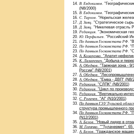
В. Евдокимов
. "Географически
(N8/2000)
В. Евдокимов
. "Географически
С. Тархов
. "Норильская желез
Д. Заяц
. "Стратегическое сырь
Д. Заяц
. "Никелевая отрасль Р
Редакция
. "Экономическая гео
Ю. Перфильев
. "Российский И
По данным Госкомстата РФ
. "
По данным Госкомстата РФ
. "
По данным Госкомстата РФ
. "
А. Козаренко
. "Апатит-нефели
К. Лазаревич
. "Добыча и перер
А. Обедков
. "Таежная зона - 
России" (N8/2001)
А. Обедков
. "Лесопромышленны
А. Обедков
. "Емва - ДВП" (N8/
Редакция
. "СЛПК" (N8/2001)
Редакция
. "Цикл по производ
Редакция
. "Вертикально-инте
С. Рогачев
. "Аl" (N10/2001)
По данным ГЭУ Тульской облас
структура промышленного про
По данным Госкомстата РФ
. "
(N12/2001)
А. Белов
. "Новый лидер в отр
М. Горячко
. ""Тулачермет": 65
А. Белов
. "Гражданское машин