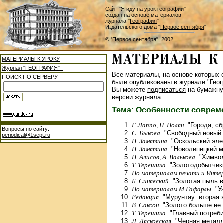
Сайт "Я иду на урок географии"
создан на основе материалов
журнала "
География
"
Издательского дома "
Первое сентября
"
© "
Первое сентября
", 2002
МАТЕРИАЛЫ К УРОКУ
Журнал "ГЕОГРАФИЯ"
Все материалы, на основе которых с
ПОИСК ПО СЕРВЕРУ
были опубликованы в журнале "Геог
Вы можете
подписаться
на бумажну
версии журнала.
Тема: Особенности соврем
Г. Лаппо, П. Полян
. "Города, с
Вопросы по сайту:
С. Быкова
. "Свободный новый
periodical@1sept.ru
Н. Замятина
. "Оскольский эле
Н. Замятина
. "Новолипецкий м
Н. Алисов, А. Валькова
. "Химво
Т. Терешина
. "Золотодобытчик
По материалам печати и Инте
Б. Синявский
. "Золотая пыль в
По материалам М.Гафарлы
. "
Редакция
. "Мурунтау: вторая 
В. Саксон
. "Золото больше не 
Т. Терешина
. "Главный потреби
Л. Лясковская
. "Черная металл