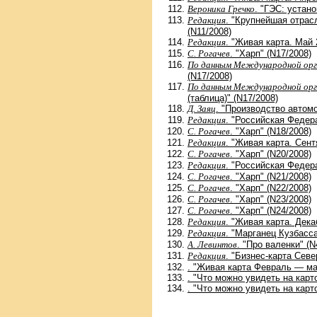
Вероника Гречко
. "ГЭС: устан
Редакция
. "Крупнейшая отрас
(N11/2008)
Редакция
. "Живая карта. Май 
С. Рогачев
. "Харп" (N17/2008)
По данным Международной орг
(N17/2008)
По данным Международной орг
(таблица)" (N17/2008)
Д. Заяц
. "Производство автомо
Редакция
. "Российская Федер
С. Рогачев
. "Харп" (N18/2008)
Редакция
. "Живая карта. Сент
С. Рогачев
. "Харп" (N20/2008)
Редакция
. "Российская Федер
С. Рогачев
. "Харп" (N21/2008)
С. Рогачев
. "Харп" (N22/2008)
С. Рогачев
. "Харп" (N23/2008)
С. Рогачев
. "Харп" (N24/2008)
Редакция
. "Живая карта. Дека
Редакция
. "Марганец Кузбасса
А. Левинтов
. "Про валенки" (N
Редакция
. "Бизнес-карта Севе
. "Живая карта Февраль — мар
. "Что можно увидеть на кар
. "Что можно увидеть на кар