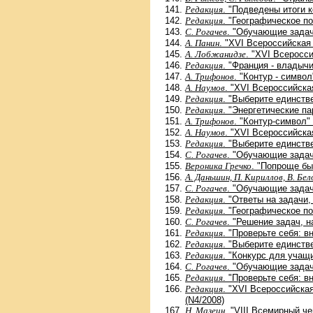
Редакция
. "Подведены итоги к
Редакция
. "Географическое п
С. Рогачев
. "Обучающие задач
А. Панин
. "XVI Всероссийская
А. Лобжанидзе
. "XVI Всеросс
Редакция
. "Франция - владычи
А. Трифонов
. "Контур - символ
А. Наумов
. "XVI Всероссийска
Редакция
. "Выберите единств
Редакция
. "Энергетические па
А. Трифонов
. "Контур-символ"
А. Наумов
. "XVI Всероссийска
Редакция
. "Выберите единств
С. Рогачев
. "Обучающие задач
Вероника Гречко
. "Попроще б
А. Даньшин, П. Кириллов, В. Бело
С. Рогачев
. "Обучающие задач
Редакция
. "Ответы на задачи,
Редакция
. "Географическое п
С. Рогачев
. "Решение задач, н
Редакция
. "Проверьте себя: 
Редакция
. "Выберите единств
Редакция
. "Конкурс для учащ
С. Рогачев
. "Обучающие задач
Редакция
. "Проверьте себя: 
Редакция
. "XVI Всероссийска
(N4/2008)
Н. Мазеин
. "VIII Всемирный ч