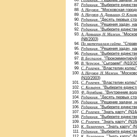
Редакция
. "Выберите единств
А. Наумов
. "Московская город
А. Наумов, А. Даньшин, О. Клим
Редакция
. "Десять первых ст
Редакция
. "Решения задач, на
Редакция
. "Выберите единств
А. Даньшин, Н. Мазеин
. "Моско
(N8/2003)
По материалам сайта
. "Справ
Редакция
. "Решения задач, на
Редакция
. "Выберите единств
В. Беспалов
. "Прокомментируй
В. Черезов
. "Сыграем!" (N10/2
С. Рогачев
. "Властелин колец"
А. Наумов, Н. Мазеин
. "Москов
(N10/2003)
С. Рогачев
. "Властелин колец"
С. Козырев
. "Выберите единст
Ф. Дерябина
. "Внутренние вод
Редакция
. "Десять первых стр
Редакция
. "Решение задачи, н
Редакция
. "Выберите единств
С. Рогачев
. "Знать карту" (N14
Редакция
. "Выберите единств
С. Рогачев
. "Знать карту" (N18
К. Лазаревич
. "Знать карту" (
Редакция
. "Выберите единств
К. Лазаревич
. "Знать карту" (