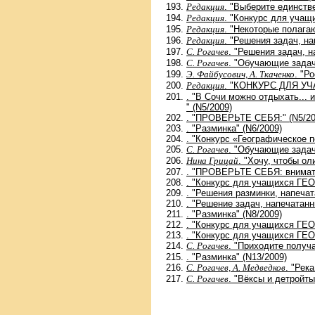
Редакция
. "Выберите единств
Редакция
. "Конкурс для учащи
Редакция
. "Некоторые полагаю
Редакция
. "Решения задач, на
С. Рогачев
. "Решения задач, н
С. Рогачев
. "Обучающие задач
Э. Файбусович, А. Ткаченко
. "Р
Редакция
. "КОНКУРС ДЛЯ У
. "В Сочи можно отдыхать...
" (N5/2009)
. "ПРОВЕРЬТЕ СЕБЯ:" (N5/20
. "Разминка" (N6/2009)
. "Конкурс «Географическое 
С. Рогачев
. "Обучающие задач
Нина Грицай
. "Хочу, чтобы о
. "ПРОВЕРЬТЕ СЕБЯ: внимате
. "Конкурс для учащихся Г
. "Решения разминки, напечат
. "Решение задач, напечатанн
. "Разминка" (N8/2009)
. "Конкурс для учащихся Г
. "Конкурс для учащихся 
С. Рогачев
. "Приходите получ
. "Разминка" (N13/2009)
С. Рогачев, А. Медведков
. "Река
С. Рогачев
. "Вёксы и детройты