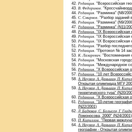
Редакция
. "Всероссийская ге
В. Федоринов
. "Кроссчайнворд
Редакция
. "Разминка" (N8/200
С. Смирнов
. "Разбор заданий 
Редакция
. "Разминка" (N9/200
Редакция
. "Разминка" (N11/20
Редакция
. "IX Всероссийская
Редакция
. "IX Всероссийская
Редакция
. "IX Всероссийская
Редакция
. "Разбор последнего
Редакция
. "Протокол № 14 за
К. Лазаревич
. "Воспоминания 
Редакция
. "Московская город
Редакция
. "Международное со
Редакция
. "Х Всероссийская 
Редакция
. "10 лет Всероссий
А. Наумов, А. Даньшин, П. Кирил
Открытая олимпиада МГУ 2000
А. Наумов, А. Даньшин, П. Кирил
теоретического тура" (N20/20
Редакция
. "Х Всероссийская о
Редакция
. "10-летие географ
(N22/2001)
Д. Бадюков, С. Болысев, Г. Глад
Ломоносова, 2000" (N24/2001)
П. Кириллов
. "Первая междуна
А. Наумов, А. Даньшин, П. Кирил
географии - Открытая олимпиа