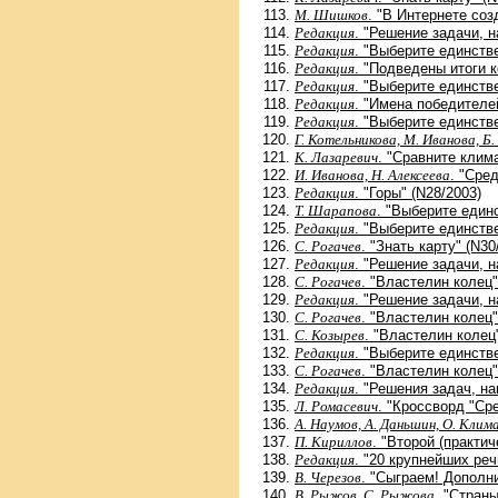
М. Шишков
. "В Интернете соз
Редакция
. "Решение задачи, н
Редакция
. "Выберите единств
Редакция
. "Подведены итоги к
Редакция
. "Выберите единств
Редакция
. "Имена победителей
Редакция
. "Выберите единств
Г. Котельникова, М. Иванова, Б.
К. Лазаревич
. "Сравните клим
И. Иванова, Н. Алексеева
. "Сре
Редакция
. "Горы" (N28/2003)
T. Шарапова
. "Выберите един
Редакция
. "Выберите единств
С. Рогачев
. "Знать карту" (N30
Редакция
. "Решение задачи, н
С. Рогачев
. "Властелин колец"
Редакция
. "Решение задачи, н
С. Рогачев
. "Властелин колец"
С. Козырев
. "Властелин колец
Редакция
. "Выберите единств
С. Рогачев
. "Властелин колец"
Редакция
. "Решения задач, н
Л. Ромасевич
. "Кроссворд "Ср
А. Наумов, А. Даньшин, О. Клима
П. Кириллов
. "Второй (практич
Редакция
. "20 крупнейших ре
В. Черезов
. "Сыграем! Дополн
В. Рыжов, С. Рыжова
. "Стран