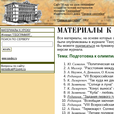
Сайт "Я иду на урок географии"
создан на основе материалов
журнала "
География
"
Издательского дома "
Первое сентября
"
© "
Первое сентября
", 2002
МАТЕРИАЛЫ К УРОКУ
Журнал "ГЕОГРАФИЯ"
Все материалы, на основе которых с
ПОИСК ПО СЕРВЕРУ
были опубликованы в журнале "Геог
Вы можете
подписаться
на бумажну
версии журнала.
Тема: Подготовка к олимп
Ю. Симагин
. "Политическая ка
Вопросы по сайту:
А. Миллер
. "Расстояние между
periodical@1sept.ru
А. Наумов, А. Даньшин, О. Клим
Редакция
. "VII Всероссийска
К. Лазаревич
. "Так куда же дв
Н. Замятина
. "Солнце и луна" 
К. Лазаревич
. "Конус выноса" 
Н. Замятина
. ""Куба" - любовь
Редакция
. "Задания первого 
Редакция
. "Всеобщая заочная
Редакция
. "VIII Всероссийска
А. Панин
. "Термокарст. Соляно
Н. Замятина
. "Летнее полевое