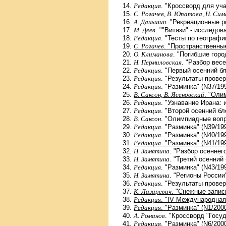
Редакция
. "Кроссворд для уча
С. Рогачев, В. Юпатова, Н. Сим
А. Даньшин
. "Рекреационные р
М. Деев
. ""Витязи" - исследов
Редакция
. "Тесты по географи
С. Рогачев
. "Пространственны
О. Климанова
. "Погибшие горо
Н. Пермиловская
. "Разбор вес
Редакция
. "Первый осенний бл
Редакция
. "Результаты провер
Редакция
. "Разминка" (N37/19
В. Саксон, В. Ясеновский
. "Оли
Редакция
. "Узнавание Ирана: 
Редакция
. "Второй осенний бл
В. Саксон
. "Олимпиадные вопр
Редакция
. "Разминка" (N39/19
Редакция
. "Разминка" (N40/19
Редакция
. "Разминка" (N41/19
Н. Замятина
. "Разбор осеннег
Н. Замятина
. "Третий осенний
Редакция
. "Разминка" (N43/19
Н. Замятина
. "Регионы России
Редакция
. "Результаты провер
К. Лазаревич
. "Снежные запис
Редакция
. "IV Международная
Редакция
. "Разминка" (N1/200
А. Романов
. "Кроссворд "Госуд
Редакция
. "Разминка" (N6/200