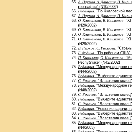
А. Наумов, А. Даньшин, П. Кирил
географии" (N10/2002)
Редакция
. "По Чкаловской лес
А. Наумов, А. Даньшин, П. Кирил
О. Климанова, В. Климанов
. "X
(N29/2002)
О. Климанова, В. Климанов
. "X
О. Климанова, В. Климанов
. "X
О. Климанова, В. Климанов
. "X
(N29/2002)
В. Рыжов, С. Рыжова
. "Страны
Г. Федина
. "По районам США" 
П. Кириллов, О. Климанова
. "М
Республике" (N42/2002)
Редакция
. "Международное г
(N44/2002)
Редакция
. "Выберите единств
С. Рогачев
. "Властелин колец"
Редакция
. "Международное г
(N48/2002)
С. Рогачев
. "Властелин колец"
Редакция
. "Выберите единств
С. Рогачев
. "Властелин колец"
Редакция
. "Решение задачи, н
Редакция
. "Выберите единств
С. Рогачев
. "Властелин колец"
Редакция
. "Международное г
(N4/2003)
Редакция
. "Решение задачи, н