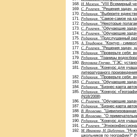
Н. Мазеин
. "VIII Всемирный ч
С. Рогачев
. "Решения задач, н
Редакция
. "Выберите единств
Редакция
. "Самое-самое на ка
Редакция
. "Некоторые полагаю
С. Рогачев
. "Обучающие задач
С. Рогачев
. "Обучающие задач
Редакция
. "Подслушанный раз
А. Трифонов
. "Контур - символ
С. Рогачев
. "Решения задач, н
Редакция
. "Проверьте себя: 
Редакция
. "Границы водосбора
Вероника Гречко
. "ГЭС: устан
Редакция
. "Конкурс для учащ
литератураного произведения
Редакция
. "Проверьте себя: 
С. Рогачев
. "Обучающие задач
Редакция
. "Бизнес-карта авт
Редакция
. "Конкурс «Географ
(N18/2008)
С. Рогачев
. "Обучающие задач
Редакция
. "Бизнес-карта авто
В. Яровенко
. "Цивилизованная
В. Яровенко
. "О примечательн
Редакция
. "Конкурс для учащ
С. Рогачев
. "Этноконфессиона
М. Иванова, Н. Циберкин
. "Нуж
школьников по географии?" (