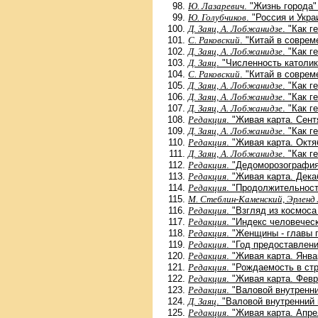
Ю. Лазаревич
. "Жизнь города"
Ю. Голубчиков
. "Россия и Укра
Д. Заяц, А. Лобжанидзе
. "Как 
С. Раковский
. "Китай в соврем
Д. Заяц, А. Лобжанидзе
. "Как 
Д. Заяц
. "Численность католик
С. Раковский
. "Китай в соврем
Д. Заяц, А. Лобжанидзе
. "Как 
Д. Заяц, А. Лобжанидзе
. "Как 
Д. Заяц, А. Лобжанидзе
. "Как 
Редакция
. "Живая карта. Сент
Д. Заяц, А. Лобжанидзе
. "Как 
Редакция
. "Живая карта. Октя
Д. Заяц, А. Лобжанидзе
. "Как 
Редакция
. "Дедоморозография
Редакция
. "Живая карта. Дека
Редакция
. "Продолжительност
М. Стеблин-Каменский, Эрленд
Редакция
. "Взгляд из космоса
Редакция
. "Индекс человеческ
Редакция
. "Женщины - главы 
Редакция
. "Год предоставлен
Редакция
. "Живая карта. Янва
Редакция
. "Рождаемость в стр
Редакция
. "Живая карта. Февр
Редакция
. "Валовой внутренни
Д. Заяц
. "Валовой внутренний 
Редакция
. "Живая карта. Апре