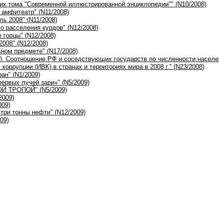
ких тома "Современной иллюстрированной энциклопедии"" (N10/2008)
 амфитеатр" (N11/2008)
ль 2008" (N11/2008)
го расселения курдов" (N12/2008)
 горцы" (N12/2008)
2008" (N12/2008)
ьном предмете" (N17/2008)
ф). Соотношение РФ и соседствующих государств по численности населен
 коррупции (ИВК) в странах и территориях мира в 2008 г." (N23/2008)
ан" (N1/2009)
первых лучей зари»" (N5/2009)
ОЙ ТРОПОЙ" (N5/2009)
2009)
009)
 три тонны нефти" (N12/2009)
09)