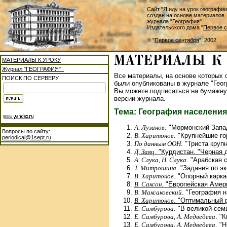
Сайт "Я иду на урок географии
создан на основе материалов
журнала "
География
"
Издательского дома "
Первое с
© "
Первое сентября
", 2002
МАТЕРИАЛЫ К УРОКУ
Журнал "ГЕОГРАФИЯ"
Все материалы, на основе которых с
ПОИСК ПО СЕРВЕРУ
были опубликованы в журнале "Геог
Вы можете
подписаться
на бумажну
версии журнала.
Тема: География населени
А. Лузанов
. "Мормонский Запа
Вопросы по сайту:
В. Харитонов
. "Крупнейшие го
periodical@1sept.ru
По данным ООН
. "Триста круп
Д. Заяц
. "Курдистан. "Черная
А. Слука, Н. Слука
. "Арабская 
Т. Митрошина
. "Задания по э
В. Харитонов
. "Опорный карка
В. Саксон
. "Европейская Амери
В. Максаковский
. "География 
В. Харитонов
. "Оптимальный р
Е. Самбурова
. "В великой сем
Е. Самбурова, А. Медведева
. "
Е. Самбурова, А. Медведева
. "