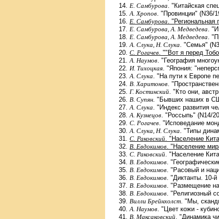
Е. Самбурова
. "Китайская спе
А. Хропов
. "Провинции" (N36/1
Е. Самбурова
. "Региональная 
Е. Самбурова, А. Медведева
. "
Е. Самбурова, А. Медведева
. "
А. Слука, Н. Слука
. "Семья" (N
С. Рогачев
. ""Вот я перед Тоб
А. Наумов
. "География многоу
И. Тихоцкая
. "Япония: "непер
А. Слука
. "На пути к Европе п
В. Харитонов
. "Пространствен
Г. Костинский
. "Кто они, авст
В. Супян
. "Бывших наших в СШ
А. Слука
. "Индекс развития че
А. Кузнецов
. "Россыпь" (N14/2
С. Рогачев
. "Исповедание мон
А. Слука, Н. Слука
. "Типы дина
С. Раковский
. "Население Кита
В. Евдокимов
. "Население мир
С. Раковский
. "Население Кита
В. Евдокимов
. "Географически
В. Евдокимов
. "Расовый и нац
В. Евдокимов
. "Диктанты. 10-й
В. Евдокимов
. "Размещение на
В. Евдокимов
. "Религиозный с
Вилли Брейнхолст
. "Мы, скан
А. Наумов
. "Цвет кожи - кубин
В. Максаковский
. "Динамика ч