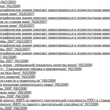
 (N47/2003)
ина" (N1/2004)
географические знания помогают ориентироваться в поликультурном мире.
енном мире" (N18/2007)
географические знания помогают ориентироваться в поликультурном мире.
ов по странам мира" (N18/2007)
енном мире" (N19/2007)
географические знания помогают ориентироваться в поликультурном мире
географические знания помогают ориентироваться в поликультурном мире"
географические знания помогают ориентироваться в поликультурном мире
ябрь 2007" (N21/2007)
географические знания помогают ориентироваться в поликультурном мире
брь 2007" (N22/2007)
географические знания помогают ориентироваться в поликультурном мире.
" (N1/2008)
брь 2007" (N1/2008)
ь жизни - обобщающий показатель качества жизни" (N2/2008)
 Лу
. "Скандинавские пейзажи и мировидение" (N2/2008)
 на Нью-Дели" (N3/2008)
ого развития" (N3/2008)
государств и правительств" (N5/2008)
ия женщинам избирательного права" (N5/2008)
рь 2008" (N5/2008)
анах мира" (N5/2008)
аль 2008" (N6/2008)
й продукт (ВВП) по паритету покупательной способности (ППС) в странах 
продукт (ВВП) по паритету покупательной способности" (N7/2008)
ль 2008" (N9/2008)