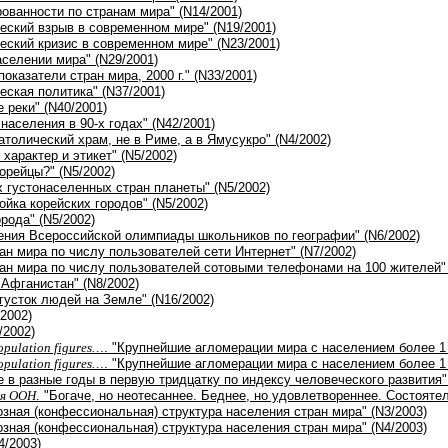
рованности по странам мира" (N14/2001)
еский взрыв в современном мире" (N19/2001)
еский кризис в современном мире" (N23/2001)
населении мира" (N29/2001)
оказатели стран мира, 2000 г." (N33/2001)
еская политика" (N37/2001)
 реки" (N40/2001)
населения в 90-х годах" (N42/2001)
атолический храм, не в Риме, а в Ямусукро" (N4/2002)
характер и этикет" (N5/2002)
корейцы?" (N5/2002)
х густонаселенных стран планеты" (N5/2002)
ойка корейских городов" (N5/2002)
рода" (N5/2002)
ения Всероссийской олимпиады школьников по географии" (N6/2002)
ран мира по числу пользователей сети Интернет" (N7/2002)
ран мира по числу пользователей сотовыми телефонами на 100 жителей" 
Афганистан" (N8/2002)
густок людей на Земле" (N16/2002)
2002)
/2002)
opulation figures…
. "Крупнейшие агломерации мира с населением более 1 м
opulation figures…
. "Крупнейшие агломерации мира с населением более 1 
е в разные годы в первую тридцатку по индексу человеческого развития"
ия ООН
. "Богаче, но неотесаннее. Беднее, но удовлетвореннее. Состояте
озная (конфессиональная) структура населения стран мира" (N3/2003)
озная (конфессиональная) структура населения стран мира" (N4/2003)
4/2003)