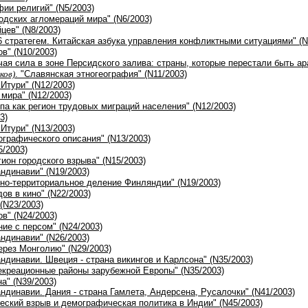
фии религий" (N5/2003)
родских агломераций мира" (N6/2003)
цев" (N8/2003)
36 стратегем. Китайская азбука управления конфликтными ситуациями" (N
ов" (N10/2003)
чая сила в зоне Персидского залива: страны, которые перестали быть ар
ков)
. "Славянская этногеография" (N11/2003)
 Итури" (N12/2003)
 мира" (N12/2003)
па как регион трудовых миграций населения" (N12/2003)
3)
 Итури" (N13/2003)
ографического описания" (N13/2003)
5/2003)
гион городского взрыва" (N15/2003)
андинавии" (N19/2003)
но-территориальное деление Финляндии" (N19/2003)
ов в кино" (N22/2003)
 (N23/2003)
ов" (N24/2003)
ние с персом" (N24/2003)
андинавии" (N26/2003)
ерез Монголию" (N29/2003)
андинавии. Швеция - страна викингов и Карлсона" (N35/2003)
рекреационные районы зарубежной Европы" (N35/2003)
а" (N39/2003)
андинавии. Дания - страна Гамлета, Андерсена, Русалочки" (N41/2003)
еский взрыв и демографическая политика в Индии" (N45/2003)