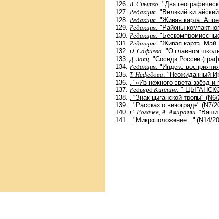
В. Снытко
. "Два географичес
Редакция
. "Великий китайский
Редакция
. "Живая карта. Апре
Редакция
. "Районы компактно
Редакция
. "Бескомпромиссные
Редакция
. "Живая карта. Май 
О. Сафиева
. "О главном школ
Д. Заяц
. "Соседи России (гра
Редакция
. "Индекс восприятия
Т. Нефедова
. "Неожиданный Ир
. "«Из нежного света звёзд и 
Редьярд Киплинг
. " ЦЫГАНСК
. "Знак цыганской тропы" (N6/
. "Рассказ о винограде" (N7/2
С. Рогачев, А. Амирагян
. "Ваши
. "Микроположение..." (N14/20