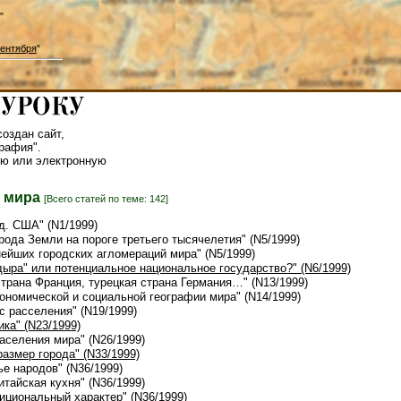
"
ентября
"
оздан сайт,
рафия".
ю или электронную
я мира
[Всего статей по теме: 142]
д. США" (N1/1999)
рода Земли на пороге третьего тысячелетия" (N5/1999)
нейших городских агломераций мира" (N5/1999)
 дыра" или потенциальное национальное государство?" (N6/1999)
страна Франция, турецкая страна Германия…" (N13/1999)
кономической и социальной географии мира" (N14/1999)
с расселения" (N19/1999)
ка" (N23/1999)
населения мира" (N26/1999)
азмер города" (N33/1999)
ье народов" (N36/1999)
Китайская кухня" (N36/1999)
Нициональный характер" (N36/1999)