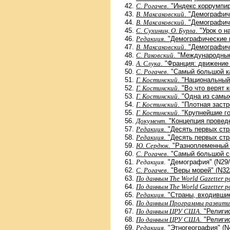
С. Рогачев
. "Индекс коррумпи
В. Максаковский
. "Демографич
В. Максаковский
. "Демографич
С. Сухинин, О. Бурла
. "Урок о 
Редакция
. "Демографические п
В. Максаковский
. "Демографич
С. Раковский
. "Международные
А. Слука
. "Франция: движение 
С. Рогачев
. "Самый большой к
Г. Костинский
. "Национальный 
Г. Костинский
. "Во что верят 
Г. Костинский
. "Одна из самы
Г. Костинский
. "Плотная застр
Г. Костинский
. "Крупнейшие го
Документ
. "Концепция провед
Редакция
. "Десять первых ст
Редакция
. "Десять первых ст
Ю. Сердюк
. "Разноплеменный 
С. Рогачев
. "Самый большой с
Редакция
. "Демография" (N29/
С. Рогачев
. "Веры морей" (N32
По данным The World Gazetter p
По данным The World Gazetter p
Редакция
. "Страны, входивши
По данным Программы развит
По данным ЦРУ США
. "Религи
По данным ЦРУ США
. "Религи
Редакция
. "Этногеография" (N