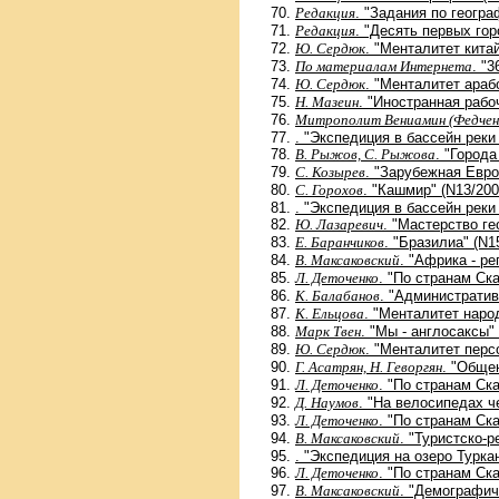
Редакция
. "Задания по геогра
Редакция
. "Десять первых го
Ю. Сердюк
. "Менталитет китай
По материалам Интернета
. "
Ю. Сердюк
. "Менталитет араб
Н. Мазеин
. "Иностранная рабо
Митрополит Вениамин (Федчен
. "Экспедиция в бассейн реки
В. Рыжов, С. Рыжова
. "Города
С. Козырев
. "Зарубежная Евро
С. Горохов
. "Кашмир" (N13/200
. "Экспедиция в бассейн реки
Ю. Лазаревич
. "Мастерство ге
Е. Баранчиков
. "Бразилиа" (N1
В. Максаковский
. "Африка - ре
Л. Деточенко
. "По странам Ск
К. Балабанов
. "Административ
К. Ельцова
. "Менталитет народ
Марк Твен
. "Мы - англосаксы"
Ю. Сердюк
. "Менталитет перс
Г. Асатрян, Н. Геворгян
. "Обще
Л. Деточенко
. "По странам Ск
Д. Наумов
. "На велосипедах ч
Л. Деточенко
. "По странам Ск
В. Максаковский
. "Туристско-
. "Экспедиция на озеро Туркан
Л. Деточенко
. "По странам Ск
В. Максаковский
. "Демографич