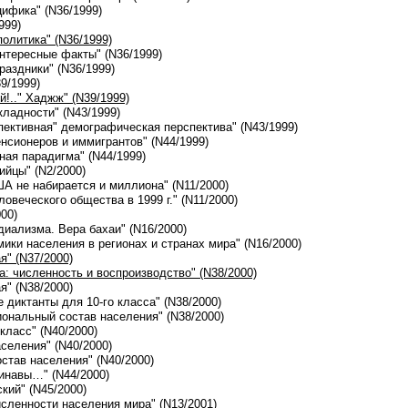
цифика" (N36/1999)
999)
политика" (N36/1999)
Интересные факты" (N36/1999)
Праздники" (N36/1999)
39/1999)
ой!.." Хаджж" (N39/1999)
кладности" (N43/1999)
спективная" демографическая перспектива" (N43/1999)
енсионеров и иммигрантов" (N44/1999)
ная парадигма" (N44/1999)
рийцы" (N2/2000)
А не набирается и миллиона" (N11/2000)
ловеческого общества в 1999 г." (N11/2000)
000)
диализма. Вера бахаи" (N16/2000)
мики населения в регионах и странах мира" (N16/2000)
я" (N37/2000)
а: численность и воспроизводство" (N38/2000)
я" (N38/2000)
е диктанты для 10-го класса" (N38/2000)
иональный состав населения" (N38/2000)
 класс" (N40/2000)
селения" (N40/2000)
остав населения" (N40/2000)
динавы…" (N44/2000)
ский" (N45/2000)
исленности населения мира" (N13/2001)