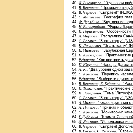
Л. Высоцкова
. "Групповая раб
В. Беспалов
. "Прокомментируй
В. Черезов
. "Сыграем!" (N10/2
О. Матвеева
. "География гла
Ф. Дерябина
. "Внутренние вод
Н. Виноградова
. "Формы берег
И. Герасимова
. "Особенности 
А. Мирзоев
. "Республика Сан-
С. Рогачев
. "Знать карту" (N18
К. Лазаревич
. "Знать карту" (
Е. Мальцева
. "Зарубежная Евр
Н. Куковерова
. "Практические 
Редакция
. "Как построить уро
П. Юсупова
. "Народы Дагестан
Л. К.
. "Два уровня одной зада
О. Крылова
. "Перепись населе
Редакция
. "Выберите единств
В. Беспалов, Е. Кудинова
. "Рас
И. Тонконогая
. "Практические 
К. Лазаревич
. "Тема "Литосфер
С. Рогачев
. "Знать карту" (N30
А. Миллер
. "Классификация ст
Л. Пяткова
. "Признак и объект
О. Крылова
. "Мониторинг каче
Г. Дубакина
. "Климат Северно
Л. Якимова
. "Использование с
В. Черезов
. "Сыграем! Дополн
В. Рыжов, С. Рыжова
. "Стран