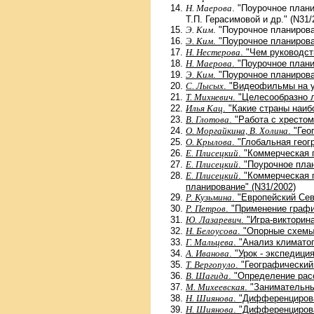
Н. Маерова
. "Поурочное план
Т.П. Герасимовой и др." (N31/
Э. Ким
. "Поурочное планирова
Э. Ким
. "Поурочное планирова
Н. Нестерова
. "Чем руководст
Н. Маерова
. "Поурочное плани
Э. Ким
. "Поурочное планирова
С. Лысых
. "Видеофильмы на у
Т. Михневич
. "Целесообразно л
Илья Кац
. "Какие страны наи
В. Глотова
. "Работа с хрестом
О. Моргайкина, В. Холина
. "Ге
О. Крылова
. "Глобальная геог
Е. Плисецкий
. "Коммерческая 
Е. Плисецкий
. "Поурочное план
Е. Плисецкий
. "Коммерческая 
планирование" (N31/2002)
Р. Кузьмина
. "Европейский Сев
Р. Петров
. "Применение графи
Ю. Лазаревич
. "Игра-викторин
Н. Белоусова
. "Опорные схемы
Г. Мальцева
. "Анализ климато
А. Иванова
. "Урок - экспедиц
Т. Вергопуло
. "Географический
В. Шагида
. "Определение рас
М. Михеевская
. "Занимательны
Н. Шиянова
. "Дифференцирова
Н. Шиянова
. "Дифференцирова