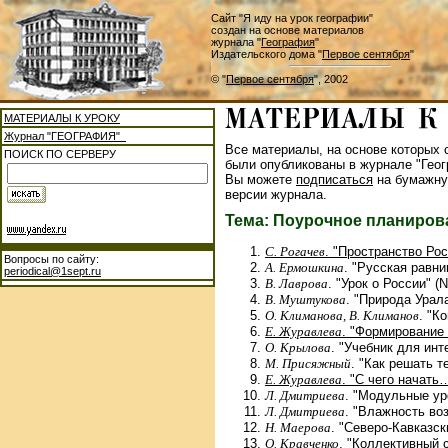
Сайт "Я иду на урок географии"
создан на основе материалов
журнала "
География
"
Издательского дома "
Первое сентября
"
© "
Первое сентября
", 2002
МАТЕРИАЛЫ К УРОКУ
Журнал "ГЕОГРАФИЯ"
Все материалы, на основе которых с
ПОИСК ПО СЕРВЕРУ
были опубликованы в журнале "Геог
Вы можете
подписаться
на бумажну
версии журнала.
Тема: Поурочное планиров
С. Рогачев
. "Пространство Рос
Вопросы по сайту:
А. Ермошкина
. "Русская равни
periodical@1sept.ru
В. Лаврова
. "Урок о России" (
В. Муштукова
. "Природа Урала
О. Климанова, В. Климанов
. "К
Е. Журавлева
. "Формирование 
О. Крылова
. "Учебник для инт
М. Присяжный
. "Как решать т
Е. Журавлева
. "С чего начать
Л. Дмитриева
. "Модульные ур
Л. Дмитриева
. "Влажность во
Н. Маерова
. "Северо-Кавказск
О. Кравченко
. "Коллективный 