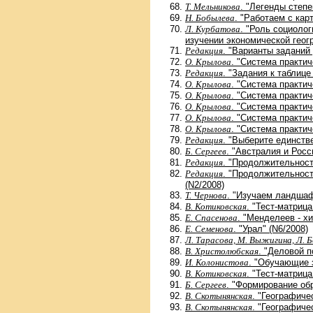
Т. Мельникова
. "Легенды степ
Н. Бобылева
. "Работаем с кар
Л. Курбатова
. "Роль социоло
изучении экономической геог
Редакция
. "Варианты заданий 
О. Крылова
. "Система практич
Редакция
. "Задания к таблице 
О. Крылова
. "Система практич
О. Крылова
. "Система практич
О. Крылова
. "Система практич
О. Крылова
. "Система практич
О. Крылова
. "Система практич
Редакция
. "Выберите единств
Б. Сергеев
. "Австралия и Росс
Редакция
. "Продолжительност
Редакция
. "Продолжительност
(N2/2008)
Т. Чернова
. "Изучаем ландшаф
В. Котиковская
. "Тест-матриц
Е. Спасенова
. "Менделеев - х
Е. Семенова
. "Урал" (N6/2008)
Л. Тарасова, М. Выжигина, Л. 
В. Христолюбская
. "Деловой п
И. Колонистова
. "Обучающие з
В. Котиковская
. "Тест-матриц
Б. Сергеев
. "Формирование об
В. Скотынянская
. "Географиче
В. Скотынянская
. "Географиче