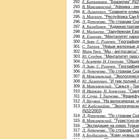
Е. Баранчиков
. "Бразилиа" (N1
В. Максаковский
. "Африка - ре
К. Лазаревич
. "Сравните клима
А. Мирзоев
. "Республика Сан-
Л. Деточенко
. "По странам Ск
К. Балабанов
. "Административ
Е. Мальцева
. "Зарубежная Евр
К. Ельцова
. "Менталитет народ
Д. Заяц, С. Рогачев
. "Географи
С. Тархов
. "Новые железные д
Марк Твен
. "Мы - англосаксы"
Ю. Сердюк
. "Менталитет перс
Г. Асатрян, Н. Геворгян
. "Обще
Д. Заяц, С. Рогачев
. "Географи
Л. Деточенко
. "По странам Ск
В. Максаковский
. "Экологичес
Ю. Лазаревич
. "И тем полней 
В. Максаковский
. "Санься - Тр
И. Иванова, Н. Алексеева
. "Сре
Н. Слука, Т. Ткаченко
. "Франкфу
Д. Наумов
. "На велосипедах ч
Ю. Кабелкайте
. "Экологическ
(N32/2003)
Л. Деточенко
. "По странам Ск
В. Максаковский
. "Туристско-
. "Экспедиция на озеро Туркан
Л. Деточенко
. "По странам Ск
А. Богдасаров
. "Кому нужны г