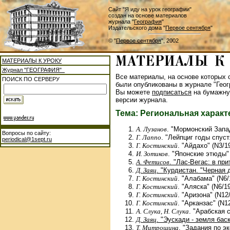
Сайт "Я иду на урок географии"
создан на основе материалов
журнала "
География
"
Издательского дома "
Первое сентября
"
© "
Первое сентября
", 2002
МАТЕРИАЛЫ К УРОКУ
Журнал "ГЕОГРАФИЯ"
Все материалы, на основе которых с
ПОИСК ПО СЕРВЕРУ
были опубликованы в журнале "Геог
Вы можете
подписаться
на бумажну
версии журнала.
Тема: Региональная характ
А. Лузанов
. "Мормонский Запа
Вопросы по сайту:
Г. Лаппо
. "Лейпциг годы спуст
periodical@1sept.ru
Г. Костинский
. "Айдахо" (N3/1
И. Зотиков
. "Японские этюды"
А. Фетисов
. "Лас-Вегас: в при
Д. Заяц
. "Курдистан. "Черная
Г. Костинский
. "Алабама" (N6/
Г. Костинский
. "Аляска" (N6/1
Г. Костинский
. "Аризона" (N12
Г. Костинский
. "Арканзас" (N1
А. Слука, Н. Слука
. "Арабская 
Д. Заяц
. "Эускади - земля баск
Т. Митрошина
. "Задания по э