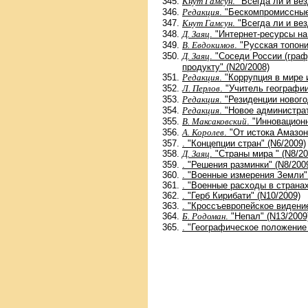
Кнут Гамсун
. "Всегда ли и ве
Редакция
. "Бескомпромиссные
Кнут Гамсун
. "Всегда ли и ве
Д. Заяц
. "Интернет-ресурсы на
В. Евдокимов
. "Русская топон
Д. Заяц
. "Соседи России (гра
продукту" (N20/2008)
Редакция
. "Коррупция в мире 
Л. Перлов
. "Учитель географи
Редакция
. "Резиденции нового
Редакция
. "Новое администра
В. Максаковский
. "Инновацион
А. Королев
. "От истока Амазон
. "Концепции стран" (N6/2009)
Д. Заяц
. "Страны мира " (N8/20
. "Решения разминки" (N8/200
. "Военные измерения Земли"
. "Военные расходы в странах
. "Герб Кирибати" (N10/2009)
. "Кроссъевропейское видение
Б. Родоман
. "Непал" (N13/2009
. "Географическое положение