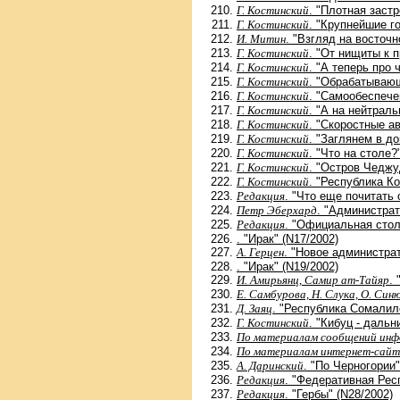
Г. Костинский
. "Плотная застр
Г. Костинский
. "Крупнейшие го
И. Митин
. "Взгляд на восточ
Г. Костинский
. "От нищиты к 
Г. Костинский
. "А теперь про 
Г. Костинский
. "Обрабатываю
Г. Костинский
. "Самообеспече
Г. Костинский
. "А на нейтраль
Г. Костинский
. "Скоростные а
Г. Костинский
. "Заглянем в до
Г. Костинский
. "Что на столе?
Г. Костинский
. "Остров Чеджу
Г. Костинский
. "Республика К
Редакция
. "Что еще почитать 
Петр Эберхард
. "Администра
Редакция
. "Официальная стол
. "Ирак" (N17/2002)
А. Герцен
. "Новое администра
. "Ирак" (N19/2002)
И. Амирьянц, Самир ат-Тайяр
.
Е. Самбурова, Н. Слука, О. Син
Д. Заяц
. "Республика Сомалил
Г. Костинский
. "Кибуц - дальн
По материалам сообщений инф
По материалам интернет-сайт
А. Даринский
. "По Черногории"
Редакция
. "Федеративная Рес
Редакция
. "Гербы" (N28/2002)