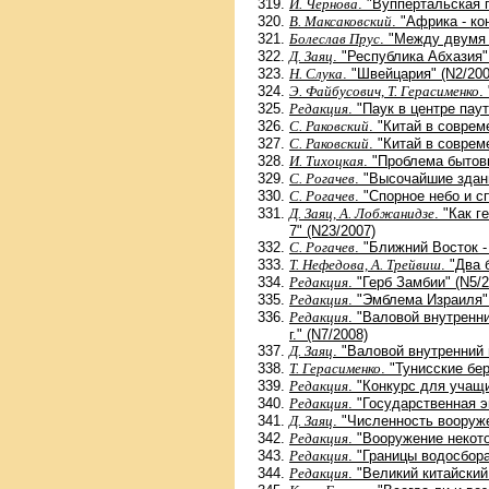
И. Чернова
. "Вуппертальская 
В. Максаковский
. "Африка - к
Болеслав Прус
. "Между двумя 
Д. Заяц
. "Республика Абхазия"
Н. Слука
. "Швейцария" (N2/200
Э. Файбусович, Т. Герасименко
.
Редакция
. "Паук в центре пау
С. Раковский
. "Китай в соврем
С. Раковский
. "Китай в соврем
И. Тихоцкая
. "Проблема бытов
С. Рогачев
. "Высочайшие здан
С. Рогачев
. "Спорное небо и с
Д. Заяц, А. Лобжанидзе
. "Как 
7" (N23/2007)
С. Рогачев
. "Ближний Восток -
Т. Нефедова, А. Трейвиш
. "Два
Редакция
. "Герб Замбии" (N5/
Редакция
. "Эмблема Израиля"
Редакция
. "Валовой внутренн
г." (N7/2008)
Д. Заяц
. "Валовой внутренний 
Т. Герасименко
. "Тунисские бе
Редакция
. "Конкурс для учащ
Редакция
. "Государственная 
Д. Заяц
. "Численность вооруж
Редакция
. "Вооружение некото
Редакция
. "Границы водосбора
Редакция
. "Великий китайский