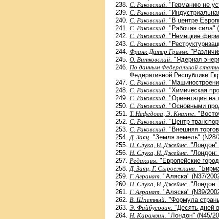
С. Раковский
. "Германию не ус
С. Раковский
. "Индустриальна
С. Раковский
. "В центре Европ
С. Раковский
. "Рабочая сила" 
С. Раковский
. "Немецкие фирм
С. Раковский
. "Реструктуриза
Франк-Дитер Гримм
. "Различи
О. Витковский
. "Ядерная энер
По данным Федеральной стати
Федеративной Республики Гкр
С. Раковский
. "Машиностроени
С. Раковский
. "Химическая пр
С. Раковский
. "Ориентация на 
С. Раковский
. "Основными про
Т. Нефедова, Э. Кнаппе
. "Вост
С. Раковский
. "Центр транспор
С. Раковский
. "Внешняя торго
Д. Заяц
. "Земля земель" (N28/
Н. Слука, И. Джеймс
. "Лондон"
Н. Слука, И. Джеймс
. "Лондон:
Редакция
. "Европейские город
Д. Заяц, Г. Сыроежкина
. "Бирм
Г. Агранат
. "Аляска" (N37/200
Н. Слука, И. Джеймс
. "Лондон:
Г. Агранат
. "Аляска" (N39/200
В. Шпетный
. "Формула страны
Э. Файбусович
. "Десять дней 
Н. Карамзин
. "Лондон" (N45/20