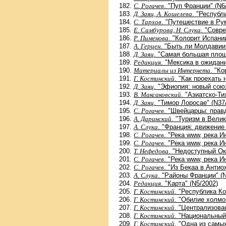
С. Рогачев
. "Пуп Франции" (N6
Д. Заяц, А. Кошелева
. "Республ
С. Тархов
. "Путешествие в Ру
Е. Самбурова, Н. Слука
. "Совр
Р. Пименова
. "Колорит Испании
А. Герцен
. "Быть ли Молдавии
Д. Заяц
. "Самая большая площ
Редакция
. "Мексика в ожидан
Материалы из Интернета
. "К
Г. Костинский
. "Как проехать
Д. Заяц
. "Эфиопия: новый сою
В. Максаковский
. "Азиатско-Т
Д. Заяц
. "Тимор Лоросае" (N37
С. Рогачев
. "Швейцарцы: прав
А. Даринский
. "Туризм в Вели
А. Слука
. "Франция: движение 
С. Рогачев
. "Река www, река И
С. Рогачев
. "Река www, река 
Т. Нефедова
. "Недоступный Ок
С. Рогачев
. "Река www, река 
С. Рогачев
. "Из Бекаа в Антио
А. Слука
. "Районы Франции" (N
Редакция
. "Карта" (N5/2002)
Г. Костинский
. "Республика К
Г. Костинский
. "Обилие холмов
Г. Костинский
. "Централизова
Г. Костинский
. "Национальный 
Г. Костинский
. "Одна из самы