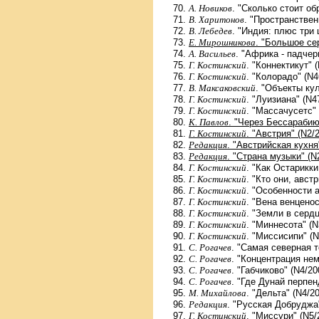
А. Новиков
. "Сколько стоит об
В. Харитонов
. "Пространствен
В. Лебедев
. "Индия: плюс три 
Е. Мирошникова
. "Большое се
А. Васильев
. "Африка - падчер
Г. Костинский
. "Коннектикут" 
Г. Костинский
. "Колорадо" (N4
В. Максаковский
. "Объекты ку
Г. Костинский
. "Луизиана" (N4
Г. Костинский
. "Массачусетс" 
К. Павлов
. "Через Бессарабию
Г. Костинский
. "Австрия" (N2/
Редакция
. "Австрийская кухня
Редакция
. "Страна музыки" (N
Г. Костинский
. "Как Остарикк
Г. Костинский
. "Кто они, авст
Г. Костинский
. "Особенности 
Г. Костинский
. "Вена венценос
Г. Костинский
. "Земли в серд
Г. Костинский
. "Миннесота" (N
Г. Костинский
. "Миссисипи" (N
С. Рогачев
. "Самая северная т
С. Рогачев
. "Концентрация не
С. Рогачев
. "Габчиково" (N4/20
С. Рогачев
. "Где Дунай перпен
М. Михайлова
. "Дельта" (N4/2
Редакция
. "Русская Добруджа"
Г. Костинский
. "Миссури" (N5/