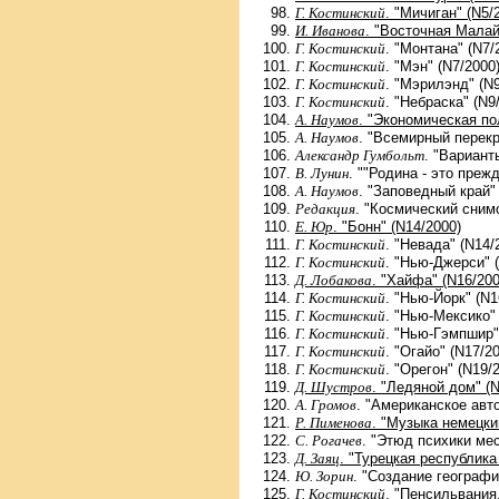
Г. Костинский
. "Мичиган" (N5/
И. Иванова
. "Восточная Малай
Г. Костинский
. "Монтана" (N7/
Г. Костинский
. "Мэн" (N7/2000
Г. Костинский
. "Мэрилэнд" (N9
Г. Костинский
. "Небраска" (N9
А. Наумов
. "Экономическая по
А. Наумов
. "Всемирный перекр
Александр Гумбольт
. "Вариант
В. Лунин
. ""Родина - это преж
А. Наумов
. "Заповедный край"
Редакция
. "Космический сним
Е. Юр
. "Бонн" (N14/2000)
Г. Костинский
. "Невада" (N14/
Г. Костинский
. "Нью-Джерси" 
Д. Лобакова
. "Хайфа" (N16/200
Г. Костинский
. "Нью-Йорк" (N1
Г. Костинский
. "Нью-Мексико"
Г. Костинский
. "Нью-Гэмпшир"
Г. Костинский
. "Огайо" (N17/2
Г. Костинский
. "Орегон" (N19/
Д. Шустров
. "Ледяной дом" (
А. Громов
. "Американское авт
Р. Пименова
. "Музыка немецки
С. Рогачев
. "Этюд психики мес
Д. Заяц
. "Турецкая республика
Ю. Зорин
. "Создание географи
Г. Костинский
. "Пенсильвания