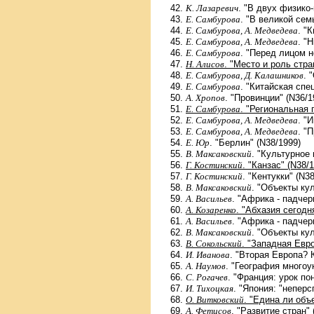
К. Лазаревич
. "В двух физико
Е. Самбурова
. "В великой сем
Е. Самбурова, А. Медведева
. "
Е. Самбурова, А. Медведева
. "
Е. Самбурова
. "Перед лицом н
Н. Алисов
. "Место и роль стр
Е. Самбурова, Д. Калашников
. 
Е. Самбурова
. "Китайская спе
А. Хропов
. "Провинции" (N36/1
Е. Самбурова
. "Региональная 
Е. Самбурова, А. Медведева
. "
Е. Самбурова, А. Медведева
. "
Е. Юр
. "Берлин" (N38/1999)
В. Максаковский
. "Культурное
Г. Костинский
. "Канзас" (N38/
Г. Костинский
. "Кентукки" (N3
В. Максаковский
. "Объекты ку
А. Васильев
. "Африка - падчер
А. Козаренко
. "Абхазия сегодн
А. Васильев
. "Африка - падчер
В. Максаковский
. "Объекты ку
В. Сокольский
. "Западная Евро
И. Иванова
. "Вторая Европа? 
А. Наумов
. "География многоу
С. Рогачев
. "Франция: урок по
И. Тихоцкая
. "Япония: "непер
О. Витковский
. "Едина ли объ
А. Фетисов
. "Развитие стран" 