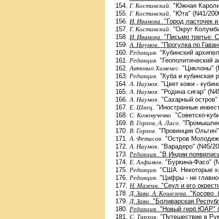
Г. Костинский
. "Южная Кароли
Г. Костинский
. "Юта" (N41/200
И. Иванова
. "Город ласточек 
Г. Костинский
. "Округ Колумби
И. Иванова
. "Письмо третье: 
А. Наумов
. "Прогулка по Гаван
Редакция
. "Кубинский архипел
Редакция
. "Геополитический а
Антонио Хименес
. "Циклоны" (
Редакция
. "Куба и кубинская
А. Наумов
. "Цвет кожи - кубин
А. Наумов
. "Родина сигар" (N4
А. Наумов
. "Сахарный остров"
Е. Швец
. "Иностранные инвест
С. Кононученко
. "Советско-куб
В. Горлов, А. Ласо
. "Промышлен
В. Горлов
. "Провинция Ольгин"
А. Фетисов
. "Остров Молодеж
А. Наумов
. "Варадеро" (N45/20
Редакция
. "В Индии появились
Е. Алфимов
. "Буркина-Фасо" (
Редакция
. "США. Некоторые х
Редакция
. "Цифры - не главно
Н. Мазеин
. "Сеул и его окрест
Д. Заяц, А. Кошелева
. "Косово.
Д. Заяц
. "Боливарская Республ
Редакция
. "Новый герб ЮАР" 
С. Тархов
. "Путешествие в Ру