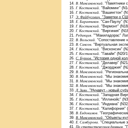
В. Максаковский
. "Памятники 
Г. Костинский
. "Вайоминг" (N1
Г. Костинский
. "Вашингтон" (N
Э. Файбусович
. "Заметки о СШ
Е. Баранчиков
. "Сан-Паулу" (N
Г. Костинский
. "Вермонт" (N18
Г. Костинский
. "Виргиния" (N1
Редакция
. ""Макиладорас" Ла
В. Вольский
. "Сопоставление 
В. Саксон
. "Виртуальная эксп
Г. Костинский
. "Висконсин" (N
Г. Костинский
. "Гавайи" (N20/1
С. Бурлов
. "История одной кол
Г. Костинский
. "Делавер" (N21
Г. Костинский
. "Джорджия" (N
В. Максаковский
. "Региональн
В. Максаковский
. "Мы знакоми
В. Максаковский
. "Мы знакоми
В. Максаковский
. "Мы знакоми
Д. Заяц
. "Нунавут - новый суб
Г. Костинский
. "Западная Вирг
Г. Костинский
. "Иллинойс" (N3
Г. Костинский
. "Индиана" (N32
Г. Костинский
. "Калифорния" 
В. Евдокимов
. "Географически
В. Максаковский
. "Объекты ку
Е. Самбурова
. "Специальные э
По статистическим данным
. 