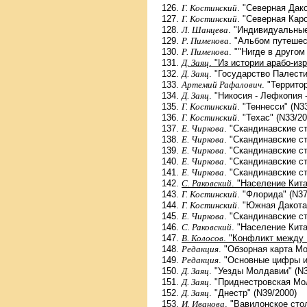
Г. Костинский
. "Северная Дако
Г. Костинский
. "Северная Кар
Л. Шанцева
. "Индивидуальные
Р. Пименова
. "Альбом путешес
Р. Пименова
. ""Нигде в друго
Д. Заяц
. "Из истории арабо-из
Д. Заяц
. "Государство Палест
Артемий Рафалович
. "Террито
Д. Заяц
. "Никосия - Лефкопия 
Г. Костинский
. "Теннесси" (N3
Г. Костинский
. "Техас" (N33/20
Е. Чиркова
. "Скандинавские с
Е. Чиркова
. "Скандинавские с
Е. Чиркова
. "Скандинавские с
Е. Чиркова
. "Скандинавские с
Е. Чиркова
. "Скандинавские с
С. Раковский
. "Население Кита
Г. Костинский
. "Флорида" (N37
Г. Костинский
. "Южная Дакота
Е. Чиркова
. "Скандинавские с
С. Раковский
. "Население Кита
В. Колосов
. "Конфликт между 
Редакция
. "Обзорная карта М
Редакция
. "Основные цифры и
Д. Заяц
. "Уезды Молдавии" (N3
Д. Заяц
. "Приднестровская Мо
Д. Заяц
. "Днестр" (N39/2000)
И. Иванова
. "Вавилонское сто