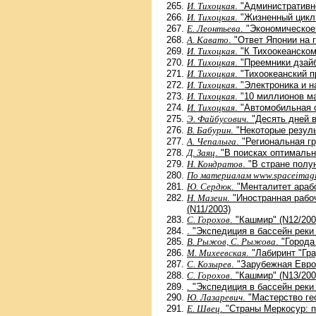
И. Тихоцкая
. "Административн
И. Тихоцкая
. "Жизненный цикл
Е. Леонтьева
. "Экономическое
А. Кавато
. "Ответ Японии на 
И. Тихоцкая
. "К Тихоокеанско
И. Тихоцкая
. "Преемники дзай
И. Тихоцкая
. "Тихоокеанский 
И. Тихоцкая
. "Электроника и 
И. Тихоцкая
. "10 миллионов ма
И. Тихоцкая
. "Автомобильная 
Э. Файбусович
. "Десять дней 
В. Бабурин
. "Некоторые резул
А. Чепалыга
. "Региональная г
Д. Заяц
. "В поисках оптимальн
Н. Кондратов
. "В стране полу
По материалам www.spaceimag
Ю. Сердюк
. "Менталитет араб
Н. Мазеин
. "Иностранная рабо
(N11/2003)
С. Горохов
. "Кашмир" (N12/200
. "Экспедиция в бассейн реки
В. Рыжов, С. Рыжова
. "Города
М. Михеевская
. "Лабиринт "Гр
С. Козырев
. "Зарубежная Евро
С. Горохов
. "Кашмир" (N13/200
. "Экспедиция в бассейн реки
Ю. Лазаревич
. "Мастерство ге
Е. Швец
. "Страны Меркосур: п