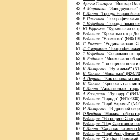
Артем Снигирев
. "Йошкар-Ола
А. Маршинин
. "Заводоуковск" 
Г. Лаппо
. "Города Европейско
Р. Пименова
. "Географические
Т. Нефедова
. "Города Тюменск
Ю. Ефремов
. "Курильские ост
Редакция
. "Крестные отцы Дон
Редакция
. "Разминка" (N40/19
С. Рогачев
. "Родина сказов. С
Л. Смирнягин
. "Географически
Т. Нефедова
. "Современные пр
Б. Родоман
. "Московская обла
Редакция
. "Топящиеся печи и
К. Лазаревич
. "Ну и зима!" (N1
К. Павлов
. "Мосальск" (N24/20
А. Першин
. "Как основали гор
К. Павлов
. "Крепость на глинт
Г. Лаппо
. "Архангельск - горо
А. Козаренко
. "Луяврурт" (N41
Редакция
. "Города" (N41/2000)
Редакция
. "Герб Яхромы" (N42
И. Лазаревич
. "В древней озер
О Вендина
. "Москва - образ г
Редакция
. "На родине Снегуро
Редакция
. "Под Саратовом по
Г. Лаппо
. "Саранск - столица 
Редакция
. "Герб Республики Х
Редакция
. "Стефан Пермский -