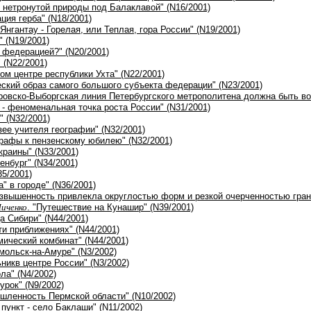
к нетронутой природы под Балаклавой" (N16/2001)
ация герба" (N18/2001)
"Янгантау - Горелая, или Теплая, гора России" (N19/2001)
" (N19/2001)
 федерацией?" (N20/2001)
 (N22/2001)
ком центре республики Ухта" (N22/2001)
еский образ самого большого субъекта федерации" (N23/2001)
ировско-Выборгская линия Петербургского метрополитена должна быть во
и - феноменальная точка роста России" (N31/2001)
" (N32/2001)
зее учителя географии" (N32/2001)
графы к пензенскому юбилею" (N32/2001)
Украины" (N33/2001)
енбург" (N34/2001)
35/2001)
а" в городе" (N36/2001)
озвышенность привлекла округлостью форм и резкой очерченностью грани
Личенко
. "Путешествие на Кунашир" (N39/2001)
а Сибири" (N44/2001)
ти приближениях" (N44/2001)
мический комбинат" (N44/2001)
мольск-на-Амуре" (N3/2002)
никв центре России" (N3/2002)
ола" (N4/2002)
урок" (N9/2002)
шленность Пермской области" (N10/2002)
пункт - село Баклаши" (N11/2002)