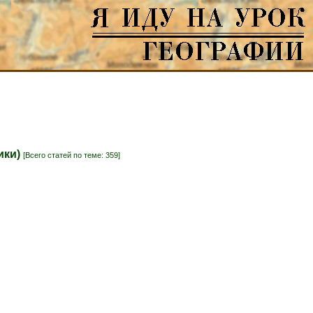
ики)
[Всего статей по теме: 359]