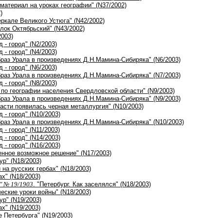
 материал на уроках географии" (N37/2002)
)
еркале Великого Устюга" (N42/2002)
елок Октябрьский" (N43/2002)
2003)
д - город" (N2/2003)
д - город" (N4/2003)
браз Урала в произведениях Д.Н.Мамина-Сибиряка" (N6/2003)
д - город" (N6/2003)
браз Урала в произведениях Д.Н.Мамина-Сибиряка" (N7/2003)
д - город" (N8/2003)
 по географии населения Свердловской области" (N9/2003)
браз Урала в произведениях Д.Н.Мамина-Сибиряка" (N9/2003)
ласти появилась черная металлургия" (N10/2003)
д - город" (N10/2003)
браз Урала в произведениях Д.Н.Мамина-Сибиряка" (N10/2003)
 - город" (N11/2003)
д - город" (N14/2003)
д - город" (N16/2003)
енное возможное решение" (N17/2003)
ур" (N18/2003)
и на русских гербах" (N18/2003)
ах" (N18/2003)
" № 19/1903
. "Петербург. Как заселялся" (N18/2003)
еские уроки войны" (N18/2003)
ур" (N19/2003)
ах" (N19/2003)
е Петербурга" (N19/2003)