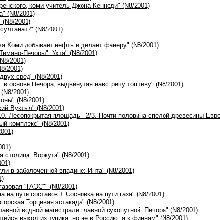
еренского, коми учитель Джона Кеннеди" (N8/2001)
а" (N8/2001)
 (N8/2001)
 султанат?" (N8/2001)
ика Коми добывает нефть и делает фанеру" (N8/2001)
Тимано-Печоры": Ухта" (N8/2001)
(N8/2001)
N8/2001)
 двух сред" (N8/2001)
: в основе Печора, выдвинутая навстречу топливу" (N8/2001)
 (N8/2001)
оны" (N8/2001)
кий Вуктыл" (N8/2001)
9/10. Лесопокрытая площадь - 2/3. Почти половина спелой древесины Евро
й комплекс" (N8/2001)
2001)
001)
я столица: Воркута" (N8/2001)
001)
гли в заболоченной впадине: Инта" (N8/2001)
1)
газовая "ГАЭС"" (N8/2001)
а на пути составов + Сосновка на пути газа" (N8/2001)
огорская Торцевая эстакада" (N8/2001)
главной водной магистрали главной сухопутной: Печора" (N8/2001)
щийся выход из тупика, но не в Россию, а к финнам" (N8/2001)