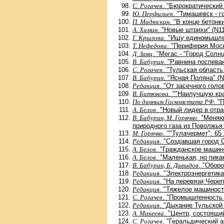
С. Рогачев
. "Бюрократический
Ю. Перфильев
. "Тимашевск - г
П. Мадюскин
. "В конце бетонк
А. Химин
. "Новые штрихи" (N11
Г. Крылова
. "Ищу единомышле
Т. Нефедова
. "Периферия Моск
Д. Заяц
. "Мегас - "Город Солнц
В. Бабурин
. "Равнина поспева
С. Рогачев
. "Тульская область
В. Бабурин
. "Ясная Поляна" (N
Редакция
. "От засечного голо
В. Битюкова
. ""Наилучшую кр
По данным Госкомстата РФ
. "
А. Белов
. "Новый лидер в отр
В. Бабурин, М. Горячко
. "Меняю
природного газа из Поволжья
М. Горячко
. ""Тулачермет": 65
Редакция
. "Создавшая город 
А. Белов
. "Гражданское машин
А. Белов
. "Маленькая, но пика
В. Бабурин, Б. Давыдов
. "Обор
Редакция
. "Электроэнергетик
Редакция
. "На перевязи Череп
Редакция
. "Тяжелое машиност
С. Рогачев
. "Промышленность 
Редакция
. "Дыхание Тульской
А. Макеева
. "Центр, состоящи
С. Рогачев
. "Геральдический 