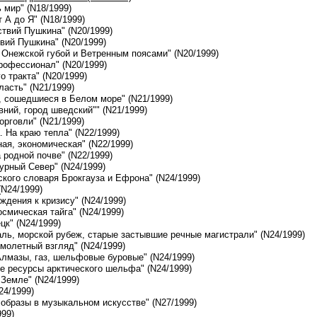
ь мир" (N18/1999)
т А до Я" (N18/1999)
ствий Пушкина" (N20/1999)
твий Пушкина" (N20/1999)
 Онежской губой и Ветренным поясами" (N20/1999)
профессионал" (N20/1999)
го тракта" (N20/1999)
ласть" (N21/1999)
й, сошедшиеся в Белом море" (N21/1999)
вний, город шведский"" (N21/1999)
орговли" (N21/1999)
. На краю тепла" (N22/1999)
ная, экономическая" (N22/1999)
 родной почве" (N22/1999)
турный Север" (N24/1999)
ского словаря Брокгауза и Ефрона" (N24/1999)
(N24/1999)
ождения к кризису" (N24/1999)
осмическая тайга" (N24/1999)
цк" (N24/1999)
аль, морской рубеж, старые застывшие речные магистрали" (N24/1999)
имолетный взгляд" (N24/1999)
Алмазы, газ, шельфовые буровые" (N24/1999)
е ресурсы арктического шельфа" (N24/1999)
 Земле" (N24/1999)
24/1999)
 образы в музыкальном искусстве" (N27/1999)
999)