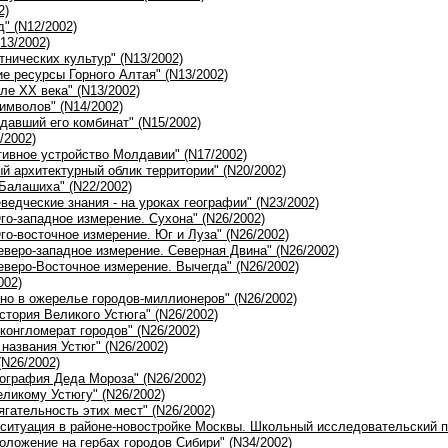
2)
д" (N12/2002)
13/2002)
тнических культур" (N13/2002)
ие ресурсы Горного Алтая" (N13/2002)
ле ХХ века" (N13/2002)
символов" (N14/2002)
здавший его комбинат" (N15/2002)
/2002)
тивное устройство Молдавии" (N17/2002)
ый архитектурный облик территории" (N20/2002)
Балашиха" (N22/2002)
еведческие знания - на уроках географии" (N23/2002)
го-западное измерение. Сухона" (N26/2002)
го-восточное измерение. Юг и Луза" (N26/2002)
Северо-западное измерение. Северная Двина" (N26/2002)
Северо-Восточное измерение. Вычегда" (N26/2002)
002)
но в ожерелье городов-миллионеров" (N26/2002)
стория Великого Устюга" (N26/2002)
конгломерат городов" (N26/2002)
названия Устюг" (N26/2002)
(N26/2002)
еография Деда Мороза" (N26/2002)
еликому Устюгу" (N26/2002)
ягательность этих мест" (N26/2002)
ситуация в районе-новостройке Москвы. Школьный исследовательский пр
положение на гербах городов Сибири" (N34/2002)