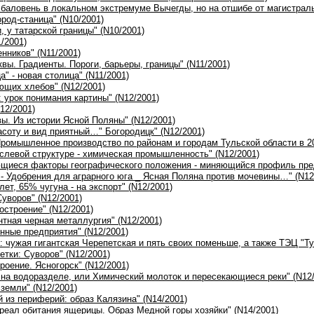
 баловень в локальном экстремуме Вычегды, но на отшибе от магистраль
ород-станица" (N10/2001)
и, у татарской границы" (N10/2001)
/2001)
нников" (N11/2001)
вы. Градиенты. Пороги, барьеры, границы" (N11/2001)
а" - новая столица" (N11/2001)
ющих хлебов" (N12/2001)
: урок понимания картины" (N12/2001)
12/2001)
вы. Из истории Ясной Поляны" (N12/2001)
асоту и вид приятный…" Богородицк" (N12/2001)
Промышленное производство по районам и городам Тульской области в 20
аслевой структуре - химическая промышленность" (N12/2001)
щиеся факторы географического положения - миняющийся профиль предп
 - Удобрения для аграрного юга _ Ясная Поляна против мочевины…" (N12
 лет, 65% чугуна - на экспорт" (N12/2001)
Суворов" (N12/2001)
остроение" (N12/2001)
нтная черная металлургия" (N12/2001)
онные предприятия" (N12/2001)
а: чужая гигантская Черепетская и пять своих поменьше, а также ТЭЦ "Ту
етки: Суворов" (N12/2001)
роение. Ясногорск" (N12/2001)
на водоразделе, или Химический молоток и пересекающиеся реки" (N12/
 земли" (N12/2001)
й из периферий: образ Калязина" (N14/2001)
ареал обитания ящерицы. Образ Медной горы хозяйки" (N14/2001)