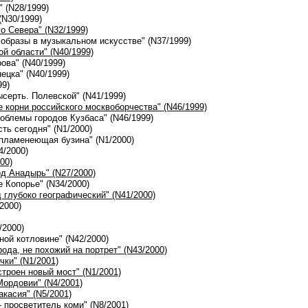
" (N28/1999)
(N30/1999)
го Севера" (N32/1999)
 образы в музыкальном искусстве" (N37/1999)
ой области" (N40/1999)
рова" (N40/1999)
ецка" (N40/1999)
99)
ысерть. Полевской" (N41/1999)
е корни российского москвоборчества" (N46/1999)
облемы городов Кузбаса" (N46/1999)
сть сегодня" (N1/2000)
 пламенеющая бузина" (N1/2000)
4/2000)
00)
од Анадырь" (N27/2000)
е Копорье" (N34/2000)
д глубоко географический" (N41/2000)
/2000)
/2000)
ной котловине" (N42/2000)
орода, не похожий на портрет" (N43/2000)
чки" (N1/2001)
строен новый мост" (N1/2001)
Мордовии" (N4/2001)
акасия" (N5/2001)
 просветитель коми" (N8/2001)