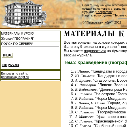
Сайт "Я иду на урок географии
создан на основе материалов
журнала "
География
"
Издательского дома "
Первое с
© "
Первое сентября
", 2002
МАТЕРИАЛЫ К УРОКУ
Журнал "ГЕОГРАФИЯ"
Все материалы, на основе которых с
ПОИСК ПО СЕРВЕРУ
были опубликованы в журнале "Геог
Вы можете
подписаться
на бумажну
версии журнала.
Тема: Краеведение (географ
Г. Лаппо
. "Кандидаты в города
Вопросы по сайту:
Ю. Симагин
. "Кандидаты в сел
periodical@1sept.ru
А. Дронов
. "Ставрополь. Ворот
С. Литаврин
. "Липецк. Зелен
В. Евдокимов
. "Долина реки Р
С. Рогачев
. "На острове "Геог
Б. Родоман
. "Через Молдавию
Г. Лаппо, П. Полян
. "Города, с
Б. Родоман
. "Через Молдавию
С. Розанова
. "Географическое
А. Матвеев
. "Урал: спор о наз
С. Рогачев
. "Красноармейск" (
С. Быкова
. "Свободный новый