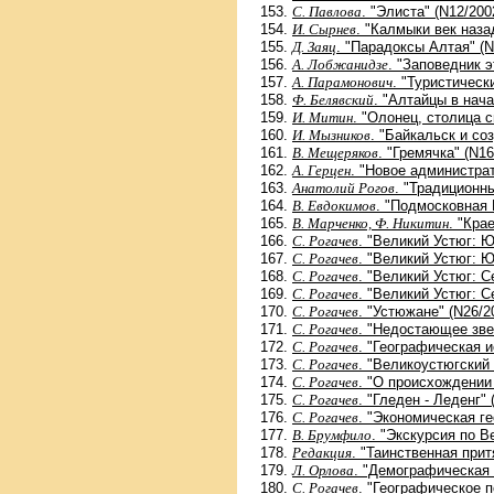
С. Павлова
. "Элиста" (N12/200
И. Сырнев
. "Калмыки век наза
Д. Заяц
. "Парадоксы Алтая" (N
А. Лобжанидзе
. "Заповедник э
А. Парамонович
. "Туристическ
Ф. Белявский
. "Алтайцы в нача
И. Митин
. "Олонец, столица 
И. Мызников
. "Байкальск и со
В. Мещеряков
. "Гремячка" (N16
А. Герцен
. "Новое администра
Анатолий Рогов
. "Традиционн
В. Евдокимов
. "Подмосковная 
В. Марченко, Ф. Никитин
. "Кра
С. Рогачев
. "Великий Устюг: Ю
С. Рогачев
. "Великий Устюг: Ю
С. Рогачев
. "Великий Устюг: 
С. Рогачев
. "Великий Устюг: 
С. Рогачев
. "Устюжане" (N26/2
С. Рогачев
. "Недостающее зве
С. Рогачев
. "Географическая и
С. Рогачев
. "Великоустюгский 
С. Рогачев
. "О происхождении 
С. Рогачев
. "Гледен - Леденг" 
С. Рогачев
. "Экономическая г
В. Брумфило
. "Экскурсия по В
Редакция
. "Таинственная прит
Л. Орлова
. "Демографическая 
С. Рогачев
. "Географическое 