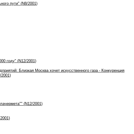
ного пути" (N8/2001)
00 году" (N12/2001)
риятий: Близкая Москва хочет искусственного газа - Конкуренция
/2001)
лачермета"" (N12/2001)
2001)