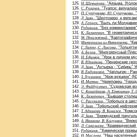
Н. Шевырова
. "Аязьма. Уголо
С. Рогачев
. "Туапсе: визуализ
П. Супруненко, Ю. Супруненко
. 
Д. Заяц
. "Шелтозеро, к вепсам
А. Герцен
. "Быть ли Молдавии
Редакция
. "Без комментариев"
К. Лазаревич
. "В геометричес
М. Присяжный
. "Картографич
Материалы из Интернета
. "К
Г. Лаппо, С. Лысова
. "Тольятт
А. Белов
. "Многоярусный Плёс
Н. Ефимов
. "Урок в личном му
В. Юпатова
. "Пензенские гео
Д. Заяц
. "Ахтырка - "Сибирь" 
В. Евдокимов
. "Чаплыгин - Ран
З. Хусаинов
. "Урок-аукцион" (N
И. Митин
. "Череповец. "Город
Э. Файбусович
. "Судомская в
С. Кашейкина, А. Ермошкин, Т. 
К. Лазаревич
. "Бывшая столиц
С. Рассказов
. "Тобольск в шес
Д. Заяц
. "Тобольский нефтехи
Т. Адашова, В. Ковалев
. "Комсо
Д. Заяц
. "Бермудский треуголь
А. Иванова, В. Калуцков
. "Верк
Л. Савельева
. "Краеведческий 
Редакция
. "Химическая промы
Н. Маслова
. "Наш населенный 