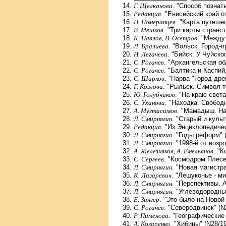
Г. Щелканова
. "Способ познат
Редакция
. "Енисейский край о
П. Померанцев
. "Карта путеше
В. Мешков
. "Три карты странс
К. Павлов, В. Осетров
. "Между
Л. Бралиева
. "Вольск. Город-
Н. Легачева
. "Бийск. У Чуйско
С. Рогачев
. "Архангельская об
С. Рогачев
. "Балтика и Каспи
С. Шарков
. "Нарва "Город дре
Г. Козлова
. "Рыльск. Символ т
Ю. Голубчиков
. "На краю света
С. Уханова
. "Находка. Свобод
А. Мугтасимов
. "Мамадыш. На
Л. Смирнягин
. "Старый и куль
Редакция
. "Из Энциклопедиче
Л. Смирнягин
. "Годы реформ" 
Л. Смирнягин
. "1998-й от возр
А. Железняков, А. Емельянов
. "К
С. Сергеев
. "Космодром Плесе
Л. Смирнягин
. "Новая магистр
К. Лазаревич
. "Лешуконье - м
Л. Смирнягин
. "Перспективы. 
Л. Смирнягин
. "Углеводородны
Е. Зингер
. "Это было на Новой
С. Рогачев
. "Северодвинск" (N
Р. Пименова
. "Географические
А. Козаренко
. "Хибины" (N28/1