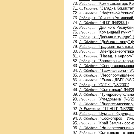
Редакция
. "Коми секретарь К
С. Рогачев
. "Загадка Комистат
А. Обедков
. "Нефтяной Усинск"
Редакция
. "Усинско-Ухтинский
А. Обедков
. "НПЗ" (N8/2001)
Редакция
. "Для кого Республ
Редакция
. "Командный пункт "
Редакция
. "Добыча в тундре" 
А. Обедков
. "Добыча в лесу" (
Редакция
. "Градиент на стыке
Редакция
. "Электроэнергетика
С. Рогачев
. "Назад, в берлогу"
Редакция
. "Заполярные террик
А. Обедков
. "Севергазпромовс
А. Обедков
. "Таежная зона - 
А. Обедков
. "Лесопромышленны
А. Обедков
. "Емва - ДВП" (N8/
Редакция
. "СЛПК" (N8/2001)
А. Обедков
. "Сыктывкар" (N8/2
А. Обедков
. "Тундрово-угольна
Редакция
. "Угледобыча" (N8/2
А. Обедков
. "Энергетические у
Э. Рычихина
. "ТПНГП" (N8/200
Редакция
. "Вуктыл - будущая 
А. Обедков
. "Сосногорск = Ижм
Редакция
. "Край Земли - сосн
А. Обедков
. "На пересечении 
Редакция
. "Сыктывкар: готовя