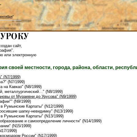
"
ентября
"
оздан сайт,
рафия".
ю или электронную
ия своей местности, города, района, области, республ
" (N7/1999)
а?" (N7/1999)
а на Кавказ" (N8/1999)
ый, металлургический…" (N8/1999)
ановы от Мураевни до Урусова" (N9/1999)
рафии"" (N9/1999)
 в Румынские Карпаты" (N12/1999)
бросившие шапку-невидимку" (N13/1999)
 в Румынские Карпаты" (N13/1999)
 образование и самоопределение личности" (N14/1999)
вании" (N15/1999)
N17/1999)
 космодром России" (N17/1999)