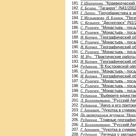
T. Шарапова
. "Краеведческий
Е. Белаш
. "Таганрог" (N41/2002
Г. Лаппо
. "Геоурбанистика в з
Т. Мельникова, Н. Блинов
. "Пос
С. Козырев
. "Десногорск" (N1/
С. Рогачев
. "Монастырь - поса
С. Рогачев
. "Монастырь - поса
И. Корнев
. "Географический о
С. Рогачев
. "Монастырь - поса
И. Корнев
. "Географический о
С. Рогачев
. "Монастырь - поса
М. Иус
. "Практические работы
И. Корнев
. "Географический о
Редакция
. "В Костромской об
С. Рогачев
. "Монастырь - поса
И. Корнев
. "Географический о
С. Рогачев
. "Монастырь - посад
С. Рогачев
. "Монастырь - поса
С. Рогачев
. "Монастырь - поса
Редакция
. "Выберите единств
Л. Болховитинов
. "Русский Ам
Редакция
. "Амур и его приток
Г. Агранат
. "Чукотка в сумерк
По материалам журнала "Нива
Редакция
. "Главные географич
Л. Болховитинов
. "Русский Ам
Г. Агранат
. "Чукотка в сумерк
Редакция
. "Легенда о закладк